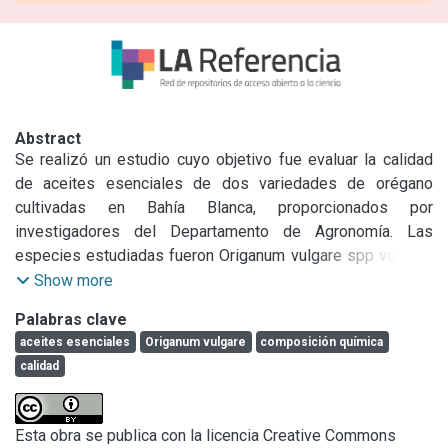
Abstract
Se realizó un estudio cuyo objetivo fue evaluar la calidad 
de aceites esenciales de dos variedades de orégano 
cultivadas en Bahía Blanca, proporcionados por 
investigadores del Departamento de Agronomía. Las 
especies estudiadas fueron Origanum vulgare spp vulgare, 
denominado Don Bastías, y un híbrido, el ecotipo 
Show more
mendocino. Se realizaron cortes en los meses de 
Palabras clave
diciembre de 2014 y 2015 para ambas especies y en 
aceites esenciales
Origanum vulgare
composición química
marzo de 2015 y 2016 sólo para el ecotipo mendocino.

calidad
La calidad de los aceites esenciales se determina por su 
composición química, en el caso del orégano, los 
principales componentes son el timol y el carvacrol. Los 
Esta obra se publica con la licencia Creative Commons
aceites esenciales fueron obtenidos por hidrodestilación 