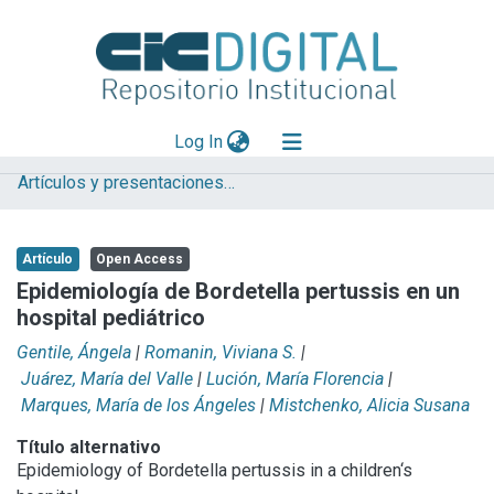
(current)
Log In
Artículos y presentaciones en Congresos
Explorar
Mas información
Artículo
Open Access
Aportar material
Epidemiología de Bordetella pertussis en un
hospital pediátrico
Statistics
Gentile, Ángela
|
Romanin, Viviana S.
|
Juárez, María del Valle
|
Lución, María Florencia
|
Marques, María de los Ángeles
|
Mistchenko, Alicia Susana
Título alternativo
Epidemiology of Bordetella pertussis in a children‘s