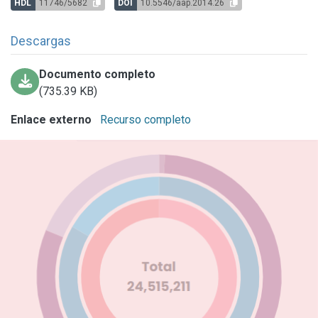
HDL
11746/5682
DOI
10.5546/aap.2014.26
Descargas
Documento completo
(735.39 KB)
Enlace externo
Recurso completo