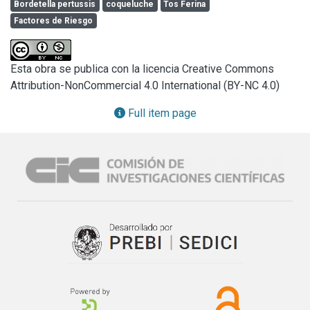
Bordetella pertussis
coqueluche
Tos Ferina
incluyeron niños asistidos en el Hospital de Niños Ricardo 
Factores de Riesgo
Gutiérrez con sospecha de padecer la enfermedad. Se 
estudiaron los factores asociados a confirmación por PCR 
y letalidad mediante riesgo relativo (RR) con intervalo del 
Esta obra se publica con la licencia Creative Commons
95%.
Attribution-NonCommercial 4.0 International (BY-NC 4.0)
Full item page