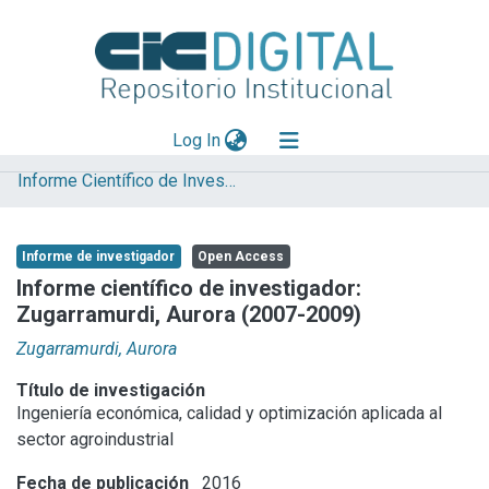
(current)
Log In
Informe Científico de Investigador
Explorar
Mas información
Informe de investigador
Open Access
Aportar material
Informe científico de investigador:
Zugarramurdi, Aurora (2007-2009)
Statistics
Zugarramurdi, Aurora
Título de investigación
Ingeniería económica, calidad y optimización aplicada al
sector agroindustrial
Fecha de publicación
2016