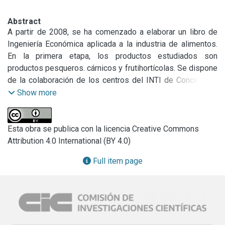
Abstract
A partir de 2008, se ha comenzado a elaborar un libro de 
Ingeniería Económica aplicada a la industria de alimentos. 
En la primera etapa, los productos estudiados son 
productos pesqueros. cárnicos y frutihortícolas. Se dispone 
de la colaboración de los centros del INTI de Concepción 
del Uruguay, Mendoza y Neuquén. Se está realizando la 
Show more
elaboración de un diagnóstico de cada uno de los tres 
sectores bajo análisis (Pescados y Mariscos, Carnes Rojas 
y Aves, Frutas y Hortalizas) y la recopilación y análisis de 
Esta obra se publica con la licencia Creative Commons
datos técnicos y económicos de cada sector, que será la 
Attribution 4.0 International (BY 4.0)
información básica para el desarrollo de ejemplos de 
Full item page
plantas de procesamiento de alimentos. Se están 
elaborando ejemplos de plantas de pequeña y mediana 
escala.

Se ha continuado con la participación en las experiencias 
realizadas en Planta Piloto del INTI Mar del Plata durante 
las pruebas del prototipo desarrollado por el Ing. Booman, 