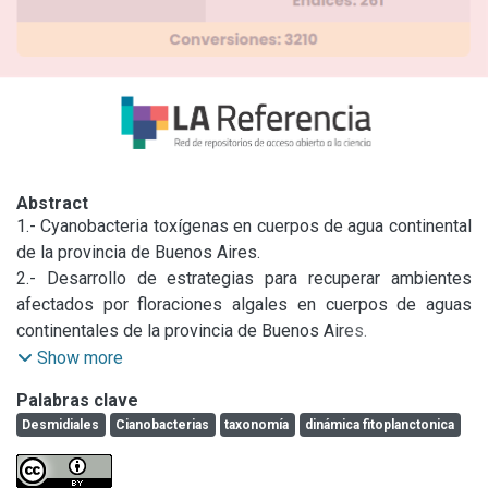
Abstract
1.- Cyanobacteria toxígenas en cuerpos de agua continental 
de la provincia de Buenos Aires.

2.- Desarrollo de estrategias para recuperar ambientes 
afectados por floraciones algales en cuerpos de aguas 
continentales de la provincia de Buenos Aires.

3.- Monitoreo de especies cianotóxicas presentes en las 
Show more
cuencas de los Ríos Limay, Neuquen y Negro.

Palabras clave
4.- Taxonomía y ecología de Desmidias (Alga, 
Desmidiales
Cianobacterias
taxonomía
dinámica fitoplanctonica
Zygophyceae) en esteros y lagunas de la Orinoquia 
Colombiana.

5.- Cyanobacteria y cianotoxinas en agua de red.