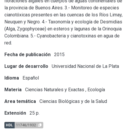
floraciones algales en cuerpos de aguas continentales de
la provincia de Buenos Aires. 3.- Monitoreo de especies
cianotóxicas presentes en las cuencas de los Ríos Limay,
Neuquen y Negro. 4.- Taxonomía y ecología de Desmidias
(Alga, Zygophyceae) en esteros y lagunas de la Orinoquia
Colombiana. 5.- Cyanobacteria y cianotoxinas en agua de
red.
Fecha de publicación
2015
Lugar de desarrollo
Universidad Nacional de La Plata
Idioma
Español
Materia
Ciencias Naturales y Exactas
,
Ecología
Area temática
Ciencias Biológicas y de la Salud
Extensión
25 p.
HDL
11746/1932