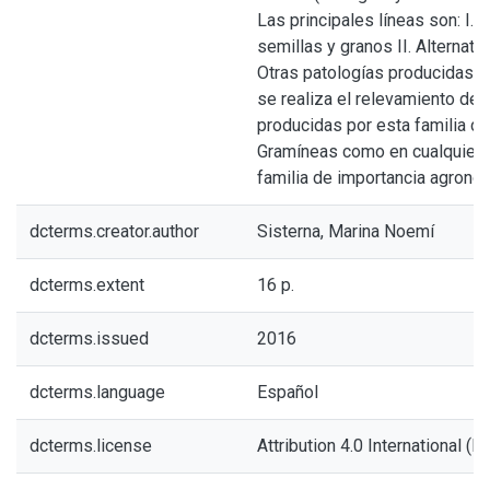
Las principales líneas son: I.
semillas y granos II. Alternativ
Otras patologías producidas 
se realiza el relevamiento d
producidas por esta familia de
Gramíneas como en cualquier ot
familia de importancia agronó
dcterms.creator.author
Sisterna, Marina Noemí
dcterms.extent
16 p.
dcterms.issued
2016
dcterms.language
Español
dcterms.license
Attribution 4.0 International (BY