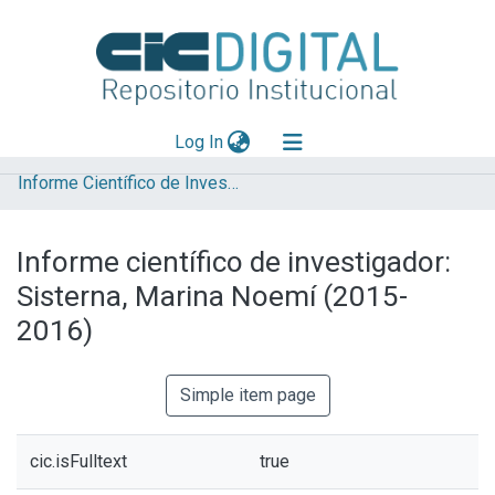
(current)
Log In
Informe Científico de Investigador
Explorar
Mas información
Informe científico de investigador:
Aportar material
Sisterna, Marina Noemí (2015-
Statistics
2016)
Simple item page
cic.isFulltext
true