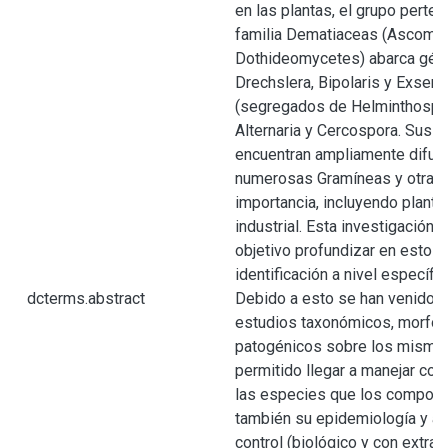
en las plantas, el grupo perten
familia Dematiaceas (Ascomyc
Dothideomycetes) abarca gé
Drechslera, Bipolaris y Exsero
(segregados de Helminthospori
Alternaria y Cercospora. Sus 
encuentran ampliamente difun
numerosas Gramíneas y otras 
importancia, incluyendo plant
industrial. Esta investigación 
objetivo profundizar en estos 
identificación a nivel específic
dcterms.abstract
Debido a esto se han venido r
estudios taxonómicos, morfol
patogénicos sobre los mismo
permitido llegar a manejar con 
las especies que los compone
también su epidemiología y al
control (biológico y con extrac