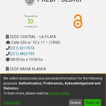
SEDE CENTRAL - LA PLATA
Calle 526 e/ 10 y 11 – (1900)
(221) 4217374
(221) 4823795
08.00 hs a 19.00 hs
SEDE BAHÍA BLANCA
Calle Ciudad de Cali 320 – (8000). Universidad
We collect and process your personal information for the following
Provincial del Sudoeste (UPSO)
purposes:
Authentication, Preferences, Acknowledgement and
(291) 459 2550
, interno 147
Statistics
.
10.00 h a 14.00 h
To learn more, please read our
privacy policy
.
delegacion.bahia@cic.gba.gob.ar
Customize
Decline
That's ok