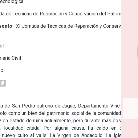
Tecnológica
a de Técnicas de Reparación y Conservación del Patrimonio
vento
XI Jornada de Técnicas de Reparación y Conservación
ol
ieria Civil
p.
sia de San Pedro patrono de Jagüé, Departamento Vinchina, La 
dolo como un bien del patrimonio social de la comunidad donde 
ra en estado de ruina actualmente, pero durante más dos siglos 
la localidad citada. Por alguna causa, ha caído en desuso 
nuevo culto al valle: La Virgen de Andacollo. La iglesia es 