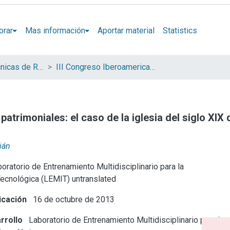
orar
Mas información
Aportar material
Statistics
Jornadas de Técnicas de Reparación y Conservación del Patrimonio (COIBRECOPA)
III Congreso Iberoamericano y XI Jornada de Técnicas de Reparación y Conservación del Patrimonio
 patrimoniales: el caso de la iglesia del siglo XI
ián
oratorio de Entrenamiento Multidisciplinario para la
Tecnológica (LEMIT) untranslated
icación
16 de octubre de 2013
rrollo
Laboratorio de Entrenamiento Multidisciplinario para la