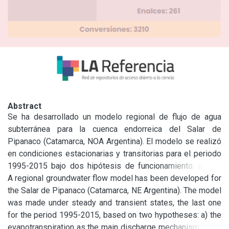
Abstract
Se ha desarrollado un modelo regional de flujo de agua 
subterránea para la cuenca endorreica del Salar de 
Pipanaco (Catamarca, NOA Argentina). El modelo se realizó 
en condiciones estacionarias y transitorias para el periodo 
1995-2015 bajo dos hipótesis de funcionamiento: a) con 
descarga del sistema por evapotranspiración, y b) 
A regional groundwater flow model has been developed for 
adicionando al anterior una vía preferente de descarga por 
the Salar de Pipanaco (Catamarca, NE Argentina). The model 
fracturas, consistente con el hecho de que se trata de una 
was made under steady and transient states, the last one 
cuenca tectónica. En ambos casos se ha zonificado en 14 
for the period 1995-2015, based on two hypotheses: a) the 
áreas de permeabilidad, 4 de vegetación con distinto poder 
evapotranspiration as the main discharge mechanism in the 