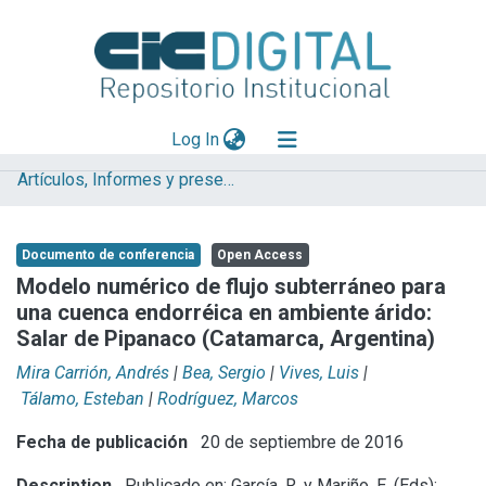
(current)
Log In
Artículos, Informes y presentaciones en Congresos IHLLA
Explorar
Mas información
Documento de conferencia
Open Access
Aportar material
Modelo numérico de flujo subterráneo para
una cuenca endorréica en ambiente árido:
Statistics
Salar de Pipanaco (Catamarca, Argentina)
Mira Carrión, Andrés
|
Bea, Sergio
|
Vives, Luis
|
Tálamo, Esteban
|
Rodríguez, Marcos
Fecha de publicación
20 de septiembre de 2016
Description
Publicado en: García, R. y Mariño, E. (Eds):