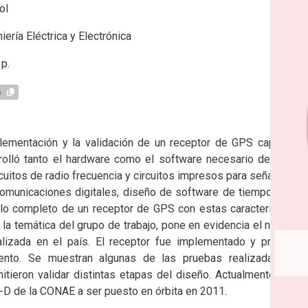
ol
iería Eléctrica y Electrónica
p.
6
plementación y la validación de un receptor de GPS capaz de 
rrolló tanto el hardware como el software necesario debiendo 
cuitos de radio frecuencia y circuitos impresos para señales de 
comunicaciones digitales, diseño de software de tiempo real y 
llo completo de un receptor de GPS con estas características, 
a temática del grupo de trabajo, pone en evidencia el nivel de 
alizada en el país. El receptor fue implementado y probado, 
iento. Se muestran algunas de las pruebas realizadas, por 
tieron validar distintas etapas del diseño. Actualmente, este 
C-D de la CONAE a ser puesto en órbita en 2011.