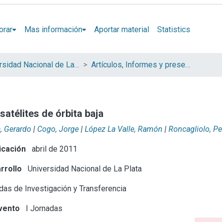
orar
Mas información
Aportar material
Statistics
Universidad Nacional de La Plata (UNLP)
Artículos, Informes y presentaciones en Congresos (UNLP)
atélites de órbita baja
, Gerardo
|
Cogo, Jorge
|
López La Valle, Ramón
|
Roncagliolo, P
icación
abril de 2011
rrollo
Universidad Nacional de La Plata
as de Investigación y Transferencia
vento
I Jornadas