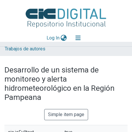
(current)
Log In
Trabajos de autores
Explorar
Mas información
Desarrollo de un sistema de
Aportar material
monitoreo y alerta
Statistics
hidrometeorológico en la Región
Pampeana
Simple item page