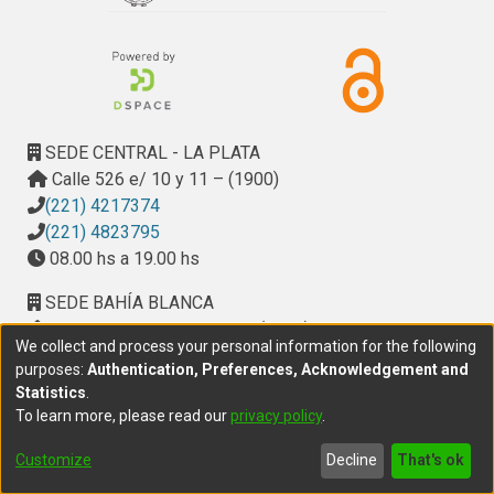
SEDE CENTRAL - LA PLATA
Calle 526 e/ 10 y 11 – (1900)
(221) 4217374
(221) 4823795
08.00 hs a 19.00 hs
SEDE BAHÍA BLANCA
Calle Ciudad de Cali 320 – (8000). Universidad
We collect and process your personal information for the following
Provincial del Sudoeste (UPSO)
purposes:
Authentication, Preferences, Acknowledgement and
(291) 459 2550
, interno 147
Statistics
.
10.00 h a 14.00 h
To learn more, please read our
privacy policy
.
delegacion.bahia@cic.gba.gob.ar
Customize
Decline
That's ok