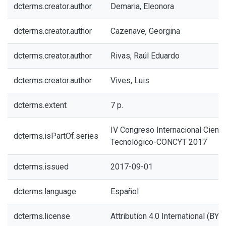
dcterms.creator.author
Demaria, Eleonora
dcterms.creator.author
Cazenave, Georgina
dcterms.creator.author
Rivas, Raúl Eduardo
dcterms.creator.author
Vives, Luis
dcterms.extent
7 p.
IV Congreso Internacional Científ
dcterms.isPartOf.series
Tecnológico-CONCYT 2017
dcterms.issued
2017-09-01
dcterms.language
Español
dcterms.license
Attribution 4.0 International (BY 4