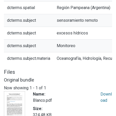
dcterms.spatial
Región Pampeana (Argentina)
dcterms.subject
sensoramiento remoto
dcterms.subject
excesos hídricos
dcterms.subject
Monitoreo
dcterms.subject.materia
Oceanografía, Hidrología, Recur
Files
Original bundle
Now showing
1 - 1 of 1
Name:
Downl
Blanco.pdf
oad
Size:
324.48 KB