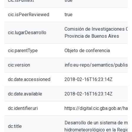
cic.isFulltext
true
cic.isPeerReviewed
true
Comisión de Investigaciones Cien
cic.lugarDesarrollo
Provincia de Buenos Aires
cic.parentType
Objeto de conferencia
cic.version
info:eu-repo/semantics/publish
dc.date.accessioned
2018-02-16T16:23:14Z
dc.date.available
2018-02-16T16:23:14Z
dc.identifier.uri
https://digital.cic.gba.gob.ar/h
Desarrollo de un sistema de moni
dc.title
hidrometeorológico en la Regió