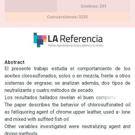
Abstract
El presente trabajo estudia el comportamiento de los 
aceites clorosulfonados, solos o en mezcla, frente a otros 
sistemas de engrase; se analizan además, dos tipos de 
neutralizante y cuatro métodos de secado.

Los resultados hallados revelan el buen comportamiento 
del aceite clorosulfonado, en lo que respecta a importantes 
The paper describes the behavior of chlorosulfonated oil 
propiedades del cuero semiterminado, y en particular 
as fatliquoring agent of chrome upper leather, used a- lone 
cuando es utilizado en mezcla con aceite sulfitado.

and mixed with sulfited fish oil.

Asimismo, se arriba a interesantes conclusiones en cuanto 
Other variables investigated were neutralizing agent and 
a la influencia que tienen sobre la distensión a la rotura de 
drying methods.
