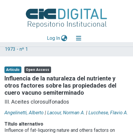
(current)
Log In
1973 - nº 1
Explorar
Mas información
Artículo
Open Access
Aportar material
Influencia de la naturaleza del nutriente y
otros factores sobre las propiedades del
Statistics
cuero vacuno semiterminado
III. Aceites clorosulfonados
Angelinetti, Alberto
|
Lacour, Norman A.
|
Lucchese, Flavio A.
Título alternativo
Influence of fat-liquoring nature and others factors on