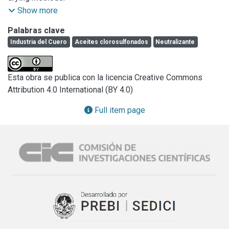
flor, los agentes neutralizantes empleados y los sistemas 
Leather softness and grain distension are improved by 
Show more
de secado aplicados.
chlorosulfonated-sulfited oil mixture.

Palabras clave
It is proved that leather properties, like grain distension and 
Industria del Cuero
Aceites clorosulfonados
Neutralizante
two-dimensional stretch may be adjusted by the drying 
methods, in the conditions of this work.

Leathers neutralizated with sodium pyrophosphate gave 
Esta obra se publica con la licencia Creative Commons
higher water absorption.
Attribution 4.0 International (BY 4.0)
Full item page