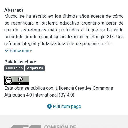
Abstract
Mucho se ha escrito en los últimos años acerca de cómo 
se reconfigura el sistema educativo argentino a partir de 
una de las reformas más profundas a la que se ha visto 
sometido desde su institucionalización en el siglo XIX. Una 
reforma integral y totalizadora que se propone re-fundar al 
sistema en uno de los momentos de redefinición de las 
Show more
funciones que en materia de políticas públicas venía 
Palabras clave
cumpliendo el estado nacional; así como de mayor crisis 
Educación
Argentina
socioeconómica del país que sumió a casi el 50% de la 
población en la pobreza.
Esta obra se publica con la licencia Creative Commons
Attribution 4.0 International (BY 4.0)
Full item page