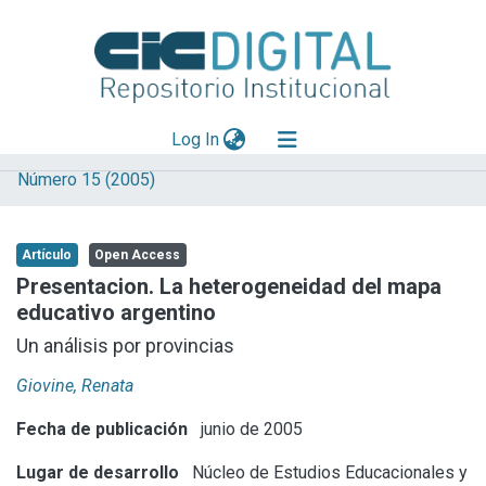
(current)
Log In
Número 15 (2005)
Explorar
Mas información
Artículo
Open Access
Aportar material
Presentacion. La heterogeneidad del mapa
educativo argentino
Statistics
Un análisis por provincias
Giovine, Renata
Fecha de publicación
junio de 2005
Lugar de desarrollo
Núcleo de Estudios Educacionales y