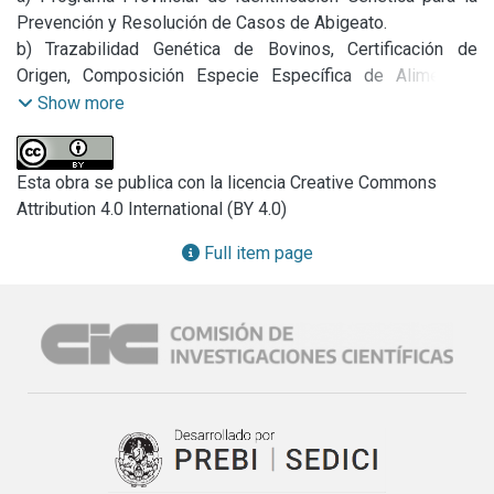
Prevención y Resolución de Casos de Abigeato.

b) Trazabilidad Genética de Bovinos, Certificación de 
Origen, Composición Especie Específica de Alimentos: 
Polimorfismos Puntuales (Single Nucleotide 
Show more
Polymorphism, SNPs) Versus Microsatélites

c) Estudios de Marcadores Genéticos Asociados a 
Caracteres de Producción y Sanidad en Bovinos de Carne y 
Esta obra se publica con la licencia Creative Commons
Leche de Argentina.

Attribution 4.0 International (BY 4.0)
d) Estudio y aplicación de tecnologías genómicas para el 
Full item page
desarrollo Productivo, sanitario y la seguridad alimentaria. 
Período: 2012 - 2015.