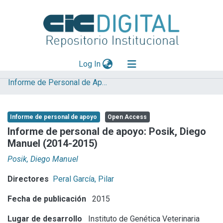
(current)
Log In
Informe de Personal de Apoyo
Explorar
Mas información
Informe de personal de apoyo
Open Access
Aportar material
Informe de personal de apoyo: Posik, Diego
Manuel (2014-2015)
Statistics
Posik, Diego Manuel
Directores
Peral García, Pilar
Fecha de publicación
2015
Lugar de desarrollo
Instituto de Genética Veterinaria