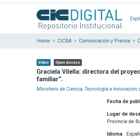
Expl
Home
CICBA
Comunicación y Prensa
C
Video
Open Access
Graciela Vilella: directora del proy
familiar”.
Ministerio de Ciencia, Tecnología e Innovación 
Fecha de publ
Lugar de desa
Provincia de B
Idioma
Españ