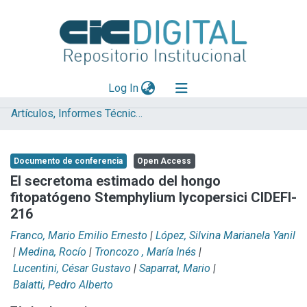
(current)
Log In
Artículos, Informes Técnicos y presentaciones en Congresos
Explorar
Mas información
Documento de conferencia
Open Access
Aportar material
El secretoma estimado del hongo
fitopatógeno Stemphylium lycopersici CIDEFI-
Statistics
216
Franco, Mario Emilio Ernesto
|
López, Silvina Marianela Yanil
|
Medina, Rocío
|
Troncozo , María Inés
|
Lucentini, César Gustavo
|
Saparrat, Mario
|
Balatti, Pedro Alberto