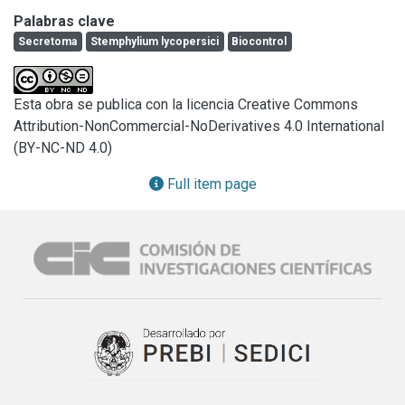
predijo por la presencia en el proteoma teórico (GenBank: 
Palabras clave
LGLR00000000.1) de péptidos señal de localización 
Secretoma
Stemphylium lycopersici
Biocontrol
extracelu-lar y ausencia de dominios transmembranales 
(SignalP 4.1). Se evaluó el contenido de enzimas activas 
sobre carbohidratos o CAZymes (dbCAN), peptidasas y 
Esta obra se publica con la licencia Creative Commons
sus inhibidores (MEROPS), lipasas y otras hidrolasas de 
Attribution-NonCommercial-NoDerivatives 4.0 International
éster carboxílico (LED) y efectores (EffectorP, PHI-base). 
(BY-NC-ND 4.0)
Se en-contró que S. lycopersici CIDEFI-216 tiene el 
potencial de secretar 1005 proteínas, incluyendo 356 
Full item page
CAZymes, 121 peptidasas, 9 inhibidores de peptidasas, 
134 hidrolasas de éster carboxílico y 440 efectores. Estos 
datos son básicos para futuros estudios del secretoma in 
planta por el método de la huella peptídica.