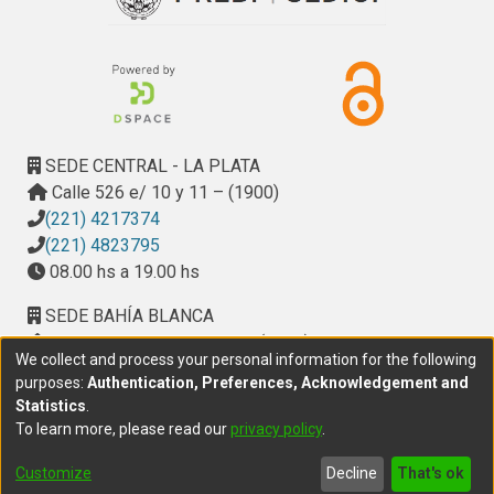
SEDE CENTRAL - LA PLATA
Calle 526 e/ 10 y 11 – (1900)
(221) 4217374
(221) 4823795
08.00 hs a 19.00 hs
SEDE BAHÍA BLANCA
Calle Ciudad de Cali 320 – (8000). Universidad
We collect and process your personal information for the following
Provincial del Sudoeste (UPSO)
purposes:
Authentication, Preferences, Acknowledgement and
(291) 459 2550
, interno 147
Statistics
.
10.00 h a 14.00 h
To learn more, please read our
privacy policy
.
delegacion.bahia@cic.gba.gob.ar
Customize
Decline
That's ok