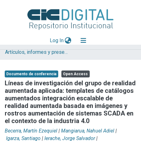
(current)
Log In
Artículos, informes y presentaciones en Congresos
Explorar
Mas información
Documento de conferencia
Open Access
Aportar material
Líneas de investigación del grupo de realidad
aumentada aplicada: templates de catálogos
Statistics
aumentados integración escalable de
realidad aumentada basada en imágenes y
rostros aumentación de sistemas SCADA en
el contexto de la industria 4.0
Becerra, Martín Ezequiel
|
Mangiarua, Nahuel Adiel
|
Igarza, Santiago
|
Ierache, Jorge Salvador
|