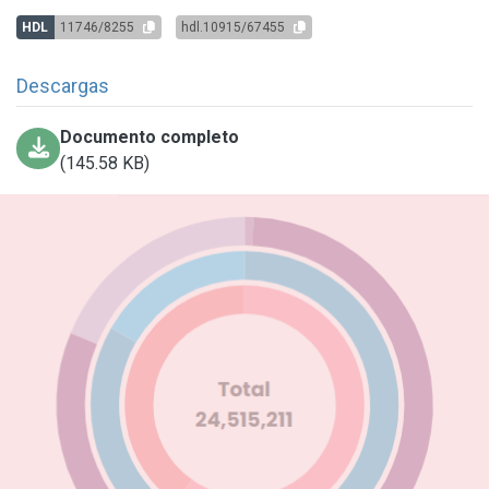
HDL
11746/8255
hdl.10915/67455
Descargas
Documento completo
(145.58 KB)