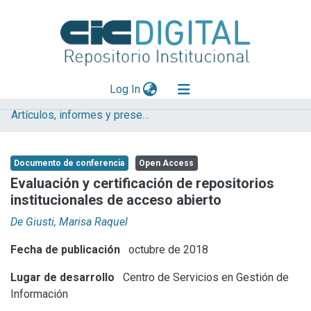
(current)
Log In
Artículos, informes y presentaciones en Congresos CESGI
Explorar
Mas información
Documento de conferencia
Open Access
Aportar material
Evaluación y certificación de repositorios
institucionales de acceso abierto
Statistics
De Giusti, Marisa Raquel
Fecha de publicación
octubre de 2018
Lugar de desarrollo
Centro de Servicios en Gestión de
Información