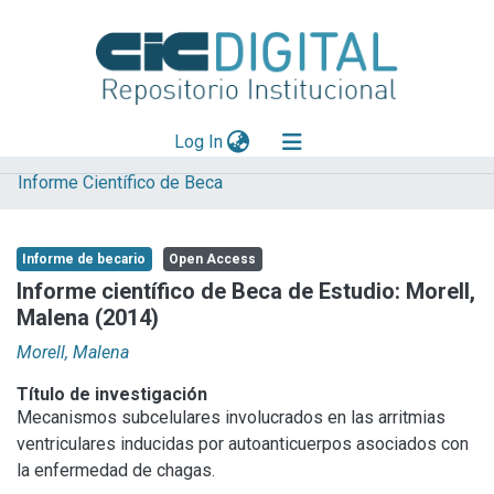
(current)
Log In
Informe Científico de Beca
Explorar
Mas información
Informe de becario
Open Access
Aportar material
Informe científico de Beca de Estudio: Morell,
Malena (2014)
Statistics
Morell, Malena
Título de investigación
Mecanismos subcelulares involucrados en las arritmias
ventriculares inducidas por autoanticuerpos asociados con
la enfermedad de chagas.