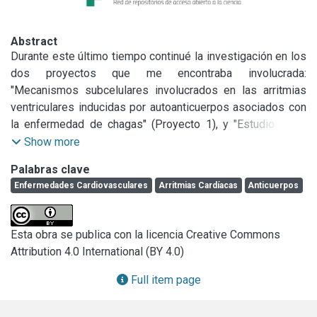
Abstract
Durante este último tiempo continué la investigación en los 
dos proyectos que me encontraba involucrada: 
"Mecanismos subcelulares involucrados en las arritmias 
ventriculares inducidas por autoanticuerpos asociados con 
la enfermedad de chagas" (Proyecto 1), y "Estudio de la 
producción de óxido nítrico inducida por hinchamiento 
Show more
hipotónico y su potencial impacto sobre el manejo del 
Palabras clave
calcio intracelular, la contractilidad miocárdica y la viabilidad 
Enfermedades Cardiovasculares
Arritmias Cardíacas
Anticuerpos
celular" (Proyecto 2).

En cuanto a las técnicas utilizadas, realicé mis tareas con 
las técnicas aprendidas con anterioridad: aislamiento de 
Esta obra se publica con la licencia Creative Commons
miocitos, utilización de microscopio invertido de 
Attribution 4.0 International (BY 4.0)
fluorescencia para medir contractilidad y Ca2+ intracelular 
con video detección de bordes en miocitos aislados y la 
Full item page
utilización del microscopio confocal para medir Ca2+ 
citosólico. También, en esta etapa realicé experimentos 