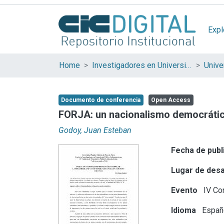
Expl
Home
Investigadores en Universidades Nacionales de la provincia de Buenos Aires
Documento de conferencia
Open Access
FORJA: un nacionalismo democrático-
Godoy, Juan Esteban
Fecha de publ
Lugar de desa
Evento
IV Co
Idioma
Españ