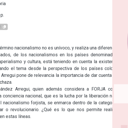
ria
p.
2
rmino nacionalismo no es unívoco, y realiza una diferenciación 
lados, de los nacionalismos en los países denominados del 
erialismo y cultura, está teniendo en cuenta la existencia de 
dando el tema desde la perspectiva de los países coloniales, 
Arregui pone de relevancia la importancia de dar cuenta acerca 
chaza.

nández Arregui, quien además considera a FORJA como un 
conciencia nacional, que es la lucha por la liberación nacional 
l nacionalismo forjista, se enmarca dentro de la categoría que 
r o revolucionario. ¿Qué es lo que nos permite realizar tal 
en estas líneas.