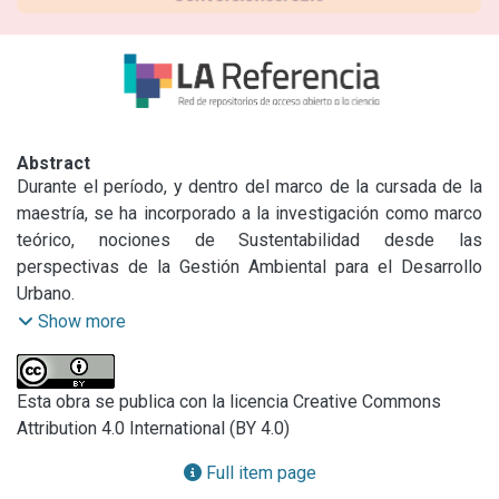
Abstract
Durante el período, y dentro del marco de la cursada de la 
maestría, se ha incorporado a la investigación como marco 
teórico, nociones de Sustentabilidad desde las 
perspectivas de la Gestión Ambiental para el Desarrollo 
Urbano.

Si bien la noción de DESARROLLO está actualmente en 
Show more
debate y construcción, dentro del marco de estudio de los 
procesos socio-territoriales; se distingue del crecimiento 
económico cuantitativo. “Los seres humanos deben ser el 
Esta obra se publica con la licencia Creative Commons
centro y razón de ser de los procesos de desarrollo; y 
Attribution 4.0 International (BY 4.0)
también debe ser SUSTENTABLE: Ambientalmente: acceso 
Full item page
y uso de los recursos ambientales; Socialmente: Reducción 