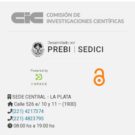
de pobreza y desigualdades; Culturalmente: Conservación 
de los sistemas de valores, prácticas y símbolos de 
identidad; Políticamente: profundizar la democracia y 
garantizar la participación de todos en las decisiones.” 
(Roberto Guimoraes) y también “Productivamente: 
generación de capital y acceso al empleo” (José María 
Zingoni)
SEDE CENTRAL - LA PLATA
Calle 526 e/ 10 y 11 – (1900)
(221) 4217374
(221) 4823795
08.00 hs a 19.00 hs