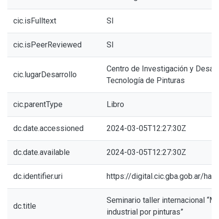
cic.isFulltext
SI
cic.isPeerReviewed
SI
Centro de Investigación y Desarr
cic.lugarDesarrollo
Tecnología de Pinturas
cic.parentType
Libro
dc.date.accessioned
2024-03-05T12:27:30Z
dc.date.available
2024-03-05T12:27:30Z
dc.identifier.uri
https://digital.cic.gba.gob.ar/h
Seminario taller internacional “
dc.title
industrial por pinturas”