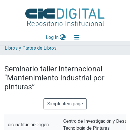
(current)
Log In
Libros y Partes de Libros
Explorar
Mas información
Seminario taller internacional
Aportar material
“Mantenimiento industrial por
Statistics
pinturas”
Simple item page
Centro de Investigación y Desarr
cic.institucionOrigen
Tecnología de Pinturas