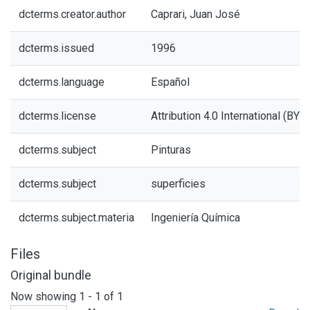
dcterms.creator.author
Caprari, Juan José
dcterms.issued
1996
dcterms.language
Español
dcterms.license
Attribution 4.0 International (BY 4
dcterms.subject
Pinturas
dcterms.subject
superficies
dcterms.subject.materia
Ingeniería Química
Files
Original bundle
Now showing
1 - 1 of 1