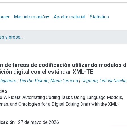
orar
Mas información
Aportar material
Statistics
Artículos, informes y presentaciones en Congresos CESGI
ón de tareas de codificación utilizando modelos
ición digital con el estándar XML-TEI
Alejandro
|
Del Rio Riande, María Gimena
|
Cagnina, Leticia Cecilia
tivo
to Wikidata: Automating Coding Tasks Using Language Models,
as, and Ontologies for a Digital Editing Draft with the XML-
icación
27 de mayo de 2026