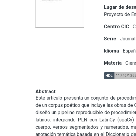
Lugar de desa
Proyecto de En
Centro CIC
Ce
Serie
Journal 
Idioma
Españ
Materia
Cienc
HDL
11746/126
Abstract
Este artículo presenta un conjunto de procedim
de un corpus poético que incluye las obras de Ca
diseñó un pipeline reproducible de procedimient
latinos, integrando PLN con LatinCy (spaCy) 
cuerpo, versos segmentados y numerados, marc
anotación temática basada en el Diccionario d