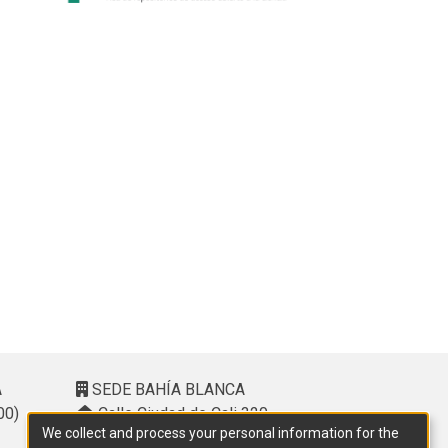
A
SEDE BAHÍA BLANCA
00)
Calle Ciudad de Cali 320 –
We collect and process your personal information for the
(8000). Universidad Provincial del