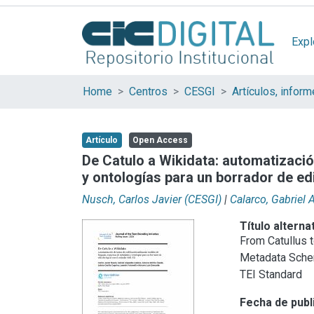
Expl
Home
Centros
CESGI
Artículo
Open Access
De Catulo a Wikidata: automatizaci
y ontologías para un borrador de ed
Nusch, Carlos Javier (CESGI)
|
Calarco, Gabriel 
Título alterna
From Catullus 
Metadata Schem
TEI Standard
Fecha de publ