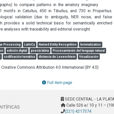
graphs) to compare patterns in the amatory imaginary across 
1 motifs in Catullus, 450 in Tibullus, and 730 in Propertius. 
logical validation (due to ambiguity, NER noise, and false 
h provides a solid technical basis for semantically enriched 
ve analyses with traceability and editorial oversight.
ge Processing
LatinCy
Named Entity Recognition
lemmatization
ion
edición digital
poesía latina
Procesamiento del lenguaje natural
n
codificación temática
distancia de Levenshtein
Visualización
a Creative Commons Attribution 4.0 International (BY 4.0)
Full item page
SEDE CENTRAL - LA PLAT
Calle 526 e/ 10 y 11 – (19
(221) 4217374