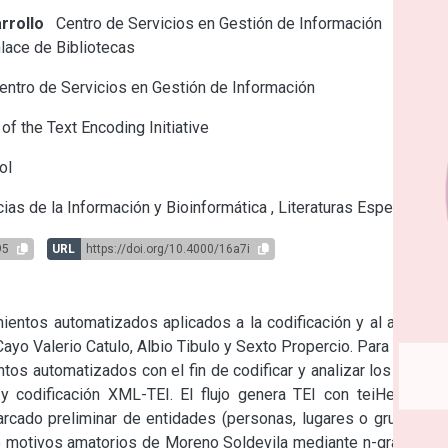
rrollo
Centro de Servicios en Gestión de Información
lace de Bibliotecas
ntro de Servicios en Gestión de Información
of the Text Encoding Initiative
ol
ias de la Información y Bioinformática
,
Literaturas Específicas
95
URL
https://doi.org/10.4000/16a7i
ientos automatizados aplicados a la codificación y al análisis 
yo Valerio Catulo, Albio Tibulo y Sexto Propercio. Para ello se 
os automatizados con el fin de codificar y analizar los textos 
y codificación XML-TEI. El flujo genera TEI con teiHeader y 
ado preliminar de entidades (personas, lugares o grupos) y 
e motivos amatorios de Moreno Soldevila mediante n-gramas y 