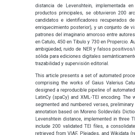
distancia de Levenshtein, implementada en 
productos principales, se obtuvieron 200 ar
candidatos e identificadores recuperados des
enriquecimiento posterior), y un conjunto de v
patrones del imaginario amoroso entre autores;
en Catulo, 450 en Tibulo y 730 en Propercio. Au
ambigüedad, ruido de NER y falsos positivos/n
sólida para ediciones digitales semánticamente 
trazabilidad y supervisión editorial.
This article presents a set of automated proce
comprising the works of Gaius Valerius Catull
designed a reproducible pipeline of automated 
LatinCy (spaCy) and XML-TEI encoding. The w
segmented and numbered verses, preliminary ta
annotation based on Moreno Soldevila’s Dictio
Levenshtein distance, implemented in three TEI
include 200 validated TEI files, a consolidat
retrieved from VIAF, Pleiades, and Wikidata (r