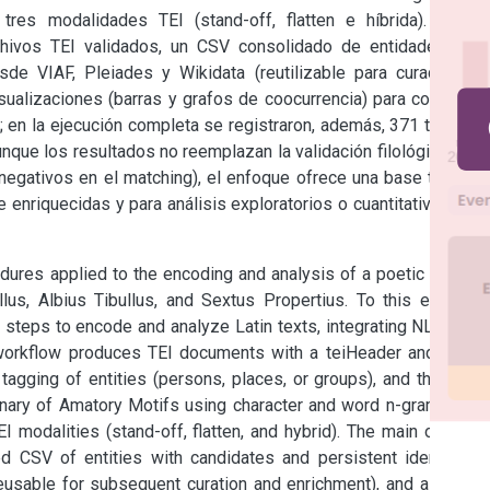
tres modalidades TEI (stand-off, flatten e híbrida). Como 
chivos TEI validados, un CSV consolidado de entidades con 
de VIAF, Pleiades y Wikidata (reutilizable para curaduría y 
isualizaciones (barras y grafos de coocurrencia) para comparar 
 en la ejecución completa se registraron, además, 371 tópicos 
nque los resultados no reemplazan la validación filológica (por 
egativos en el matching), el enfoque ofrece una base técnica 
enriquecidas y para análisis exploratorios o cuantitativos con 
dures applied to the encoding and analysis of a poetic corpus 
us, Albius Tibullus, and Sextus Propertius. To this end, we 
steps to encode and analyze Latin texts, integrating NLP with 
orkflow produces TEI documents with a teiHeader and body, 
gging of entities (persons, places, or groups), and thematic 
nary of Amatory Motifs using character and word n-grams and 
 modalities (stand-off, flatten, and hybrid). The main outputs 
ed CSV of entities with candidates and persistent identifiers 
eusable for subsequent curation and enrichment), and a set of 