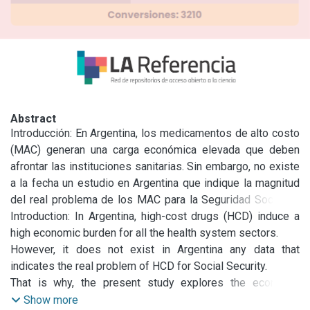
Abstract
Introducción: En Argentina, los medicamentos de alto costo 
(MAC) generan una carga económica elevada que deben 
afrontar las instituciones sanitarias. Sin embargo, no existe 
a la fecha un estudio en Argentina que indique la magnitud 
del real problema de los MAC para la Seguridad Social. El 
presente trabajo, explora cuál es su impacto económico 
Introduction: In Argentina, high-cost drugs (HCD) induce a 
para una de las principales Obras Sociales del país. 
high economic burden for all the health system sectors.

Métodos: Se realizó un estudio descriptivo con etapa 
However, it does not exist in Argentina any data that 
analítica a partir de datos obtenidos en gerencia de 
indicates the real problem of HCD for Social Security.

prestaciones, área farmacia y área contable de la 
That is why, the present study explores the economic 
institución. Cada medicamento fue clasificado según 
impact of the HCD for one of the main Institutions of the 
Show more