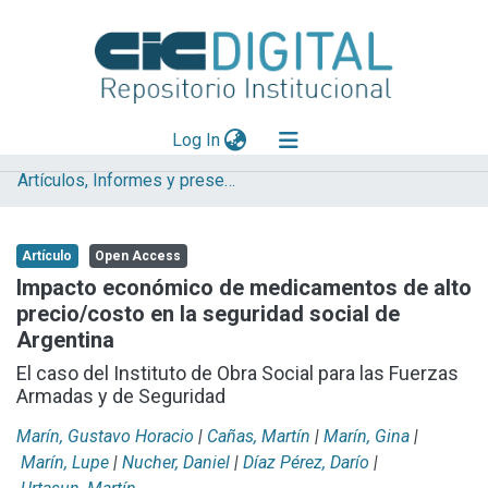
(current)
Log In
Artículos, Informes y presentaciones en Congresos (UNLP)
Explorar
Mas información
Artículo
Open Access
Aportar material
Impacto económico de medicamentos de alto
precio/costo en la seguridad social de
Statistics
Argentina
El caso del Instituto de Obra Social para las Fuerzas
Armadas y de Seguridad
Marín, Gustavo Horacio
|
Cañas, Martín
|
Marín, Gina
|
Marín, Lupe
|
Nucher, Daniel
|
Díaz Pérez, Darío
|