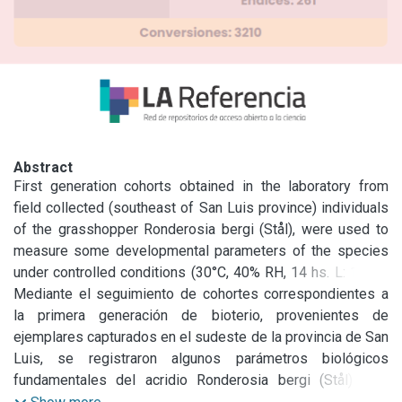
Abstract
First generation cohorts obtained in the laboratory from 
field collected (southeast of San Luis province) individuals 
of the grasshopper Ronderosia bergi (Stål), were used to 
measure some developmental parameters of the species 
under controlled conditions (30°C, 40% RH, 14 hs. L: 10 hs. 
D).

Mediante el seguimiento de cohortes correspondientes a 
The total duration of the postembryonic development was 
la primera generación de bioterio, provenientes de 
213 days, of which thirty were devoted to the five instars of 
ejemplares capturados en el sudeste de la provincia de San 
nymphal development. The mean number of eggs per 
Luis, se registraron algunos parámetros biológicos 
eggpod was 16.8, and sexual maturity was reached 4-5 
fundamentales del acridio Ronderosia bergi (Stål) bajo 
days after the last molt. Differences with data coming from 
condiciones controladas (30°C, 40% HR; 14hs. luz, 10 hs. 