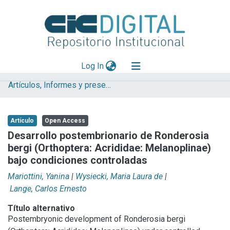
(current)
Log In
Artículos, Informes y presentaciones en Congresos (UNLP)
Explorar
Mas información
Artículo
Open Access
Aportar material
Desarrollo postembrionario de Ronderosia
bergi (Orthoptera: Acrididae: Melanoplinae)
Statistics
bajo condiciones controladas
Mariottini, Yanina
|
Wysiecki, Maria Laura de
|
Lange, Carlos Ernesto
Título alternativo
Postembryonic development of Ronderosia bergi