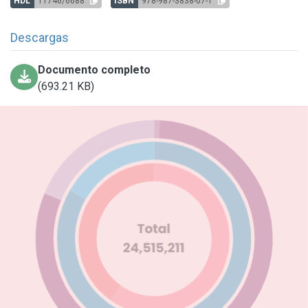
HDL
11746/6688
ISBN
978-987-3838-07-1
Descargas
Documento completo
(693.21 KB)