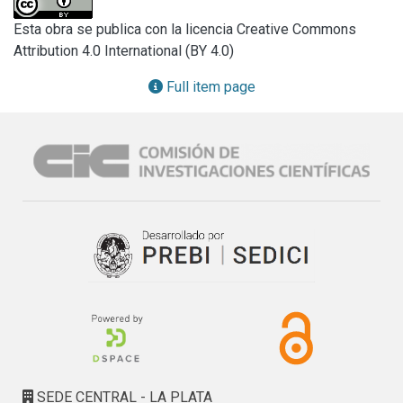
fueron previamente aislados de las paredes de tierra e 
Esta obra se publica con la licencia Creative Commons
identificados por taxonomía clásica y biología molecular. 
Attribution 4.0 International (BY 4.0)
Los géneros estudiados fueron: Trichoderma, 
Cladosporium, Aspergillus, Neurospora, Fusarium y 
Full item page
Penicillium. Las colonias fueron cultivadas en PDA sólido. 
Se realizaron extractos en acetato de etilo que fueron 
mezclados con nanopartículas de oro en suspensión 
coloidal. Se observaron bandas características de grupos 
funcionales en la región entre 600 y 1800 cm-1 que 
presentaron diferencias para cada género. Análisis 
estadísticos de PCA y HCA mostraron relaciones que 
permitieron hacer asociaciones por género. Este trabajo es 
el primer reporte de comunidades microbianas a partir de 
paredes hechas con técnicas de arquitectura en tierra con 
el uso de Espectroscopía SERS.
SEDE CENTRAL - LA PLATA