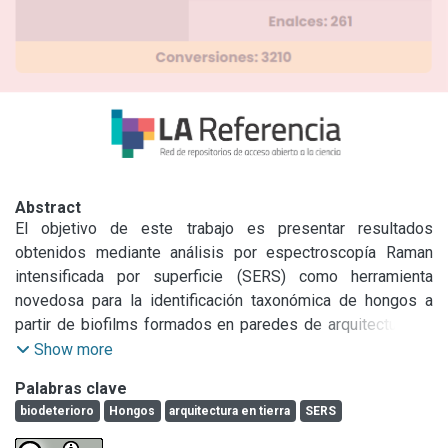
Abstract
El objetivo de este trabajo es presentar resultados 
obtenidos mediante análisis por espectroscopía Raman 
intensificada por superficie (SERS) como herramienta 
novedosa para la identificación taxonómica de hongos a 
partir de biofilms formados en paredes de arquitectura en 
tierra (“pau-a-pique”, “taipa de pilão”, y adobe), en 
Show more
edificaciones históricas del Vale Histórico de São Paulo, 
Palabras clave
representativas del período colonial brasileño, Con el 
biodeterioro
Hongos
arquitectura en tierra
SERS
objetivo de abrir la posibilidad de clasificación de hongos 
mediante SERS, se seleccionaron colonias puras que 