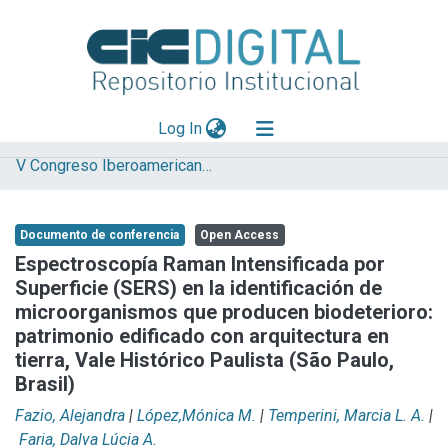
(current)
Log In
V Congreso Iberoamericano y XIII Jornada de Técnicas de Reparación y Conservación del Patrimonio
Explorar
Mas información
Documento de conferencia
Open Access
Aportar material
Espectroscopía Raman Intensificada por
Superficie (SERS) en la identificación de
Statistics
microorganismos que producen biodeterioro:
patrimonio edificado con arquitectura en
tierra, Vale Histórico Paulista (São Paulo,
Brasil)
Fazio, Alejandra
|
López,Mónica M.
|
Temperini, Marcia L. A.
|
Faria, Dalva Lúcia A.