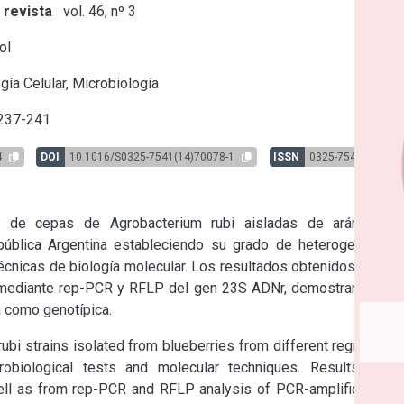
 revista
vol. 46, nº 3
ol
gía Celular, Microbiología
 237-241
4
DOI
10.1016/S0325-7541(14)70078-1
ISSN
0325-7541
n de cepas de Agrobacterium rubi aisladas de arándanos 
pública Argentina estableciendo su grado de heterogeneidad 
cnicas de biología molecular. Los resultados obtenidos en las 
 mediante rep-PCR y RFLP del gen 23S ADNr, demostraron una 
ca como genotípica.
ubi strains isolated from blueberries from different regions of 
obiological tests and molecular techniques. Results from 
well as from rep-PCR and RFLP analysis of PCR-amplified 23S 