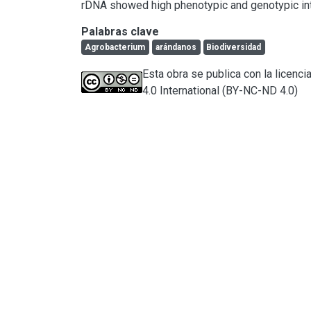
rDNA showed high phenotypic and genotypic intr
Palabras clave
Agrobacterium
arándanos
Biodiversidad
Esta obra se publica con la licen
4.0 International (BY-NC-ND 4.0)