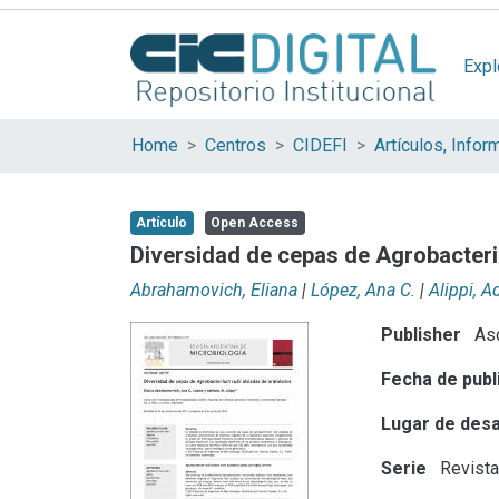
Expl
Home
Centros
CIDEFI
Artículo
Open Access
Diversidad de cepas de Agrobacteri
Abrahamovich, Eliana
|
López, Ana C.
|
Alippi, 
Publisher
Aso
Fecha de publ
Lugar de desa
Serie
Revista