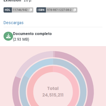
Extensión
20 p.
HDL
11746/942
ISBN
978-987-1227-08-2
Descargas
Documento completo
(2.93 MB)