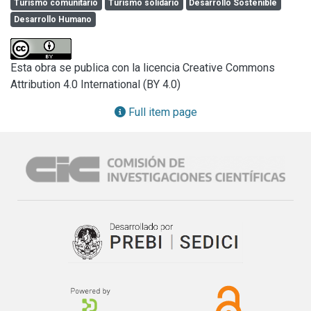
Turismo comunitario
Turismo solidario
Desarrollo Sostenible
promovido por organizaciones no gubernamentales 
Desarrollo Humano
vinculadas a la Iglesia Católica que trabajan con población 
en situación de vulnerabilidad. En este estudio se trabajará 
sobre la base del marco teórico de Mitchell y Muckosy 
Esta obra se publica con la licencia Creative Commons
(MITCHELL; MUCKOSY, 2008) y se aplicará la metodología 
Attribution 4.0 International (BY 4.0)
desarrollada por Goldwin y Santilli (GOLDWIN; SANTILLI 
2009) en la cual se determinan las dimensiones de análisis 
Full item page
a contemplar, las cuales serán relevadas a partir de la 
administración de un cuestionario En la iniciativa se 
indagarán cuales son los valores predominantes en la 
implementación de las propuestas de Turismo si estos 
valores son asimilables, varían o profundizan algunos de 
los aspectos planteados por el turismo comunitario en 
general; si en su desarrollo se sostienen criterios de 
sustentabilidad desde la perspectiva económica, social, 
ambiental; si el vínculo con organizaciones religiosas 
contribuye a su sostén en el tiempo; si los actores de la 
comunidad son los protagonistas de la propuesta de 
manera efectiva, y si, bajo la denominación turismo 