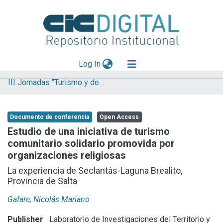
(current)
Log In
III Jornadas “Turismo y desarrollo”. Turismo cultural: perspectivas y desafíos
Explorar
Mas información
Documento de conferencia
Open Access
Aportar material
Estudio de una iniciativa de turismo
comunitario solidario promovida por
Statistics
organizaciones religiosas
La experiencia de Seclantás-Laguna Brealito,
Provincia de Salta
Gafare, Nicolás Mariano
Publisher
Laboratorio de Investigaciones del Territorio y