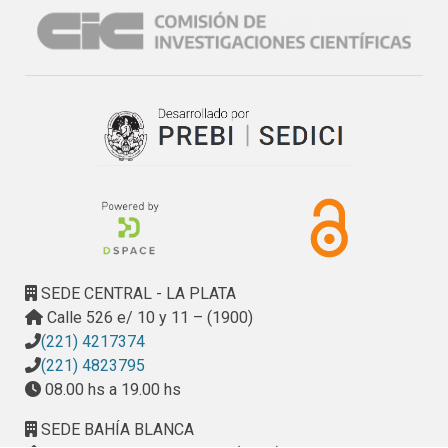
repetidas de todas las variables para evaluar el impacto del 
programa en el grupo experimental. Los resultados 
obtenidos comparados con los de grupo control ponen en 
evidencia un incremento significativo en la mayor parte de 
las variables consideradas, habiendo partido de iguales 
condiciones en ambos grupos y con un 30% de diferencia 
en el desempeño de los niños, a favor del grupo 
experimental al final de la intervención.
SEDE CENTRAL - LA PLATA
Calle 526 e/ 10 y 11 – (1900)
(221) 4217374
(221) 4823795
08.00 hs a 19.00 hs
SEDE BAHÍA BLANCA