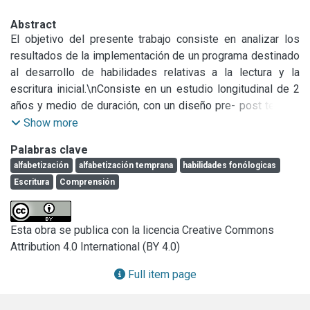
Abstract
El objetivo del presente trabajo consiste en analizar los 
resultados de la implementación de un programa destinado 
al desarrollo de habilidades relativas a la lectura y la 
escritura inicial.\nConsiste en un estudio longitudinal de 2 
años y medio de duración, con un diseño pre- post test en 
el cual se evaluaron antes, durante y finalizada la 
Show more
intervención de la intervención, a 35 niños de 2 jardines, uno 
Palabras clave
que conformaba el Grupo experimental (GE) y otro el Grupo 
alfabetización
alfabetización temprana
habilidades fonólogicas
control (GC), en las siguientes variables: habilidades 
Escritura
Comprensión
metafonológicas (segmentación fonémica); escritura y 
lectura de palabras y pseudopalabras comprensión oral de 
textos.\nLos niños del GE participaron de un programa en el 
Esta obra se publica con la licencia Creative Commons
cual se desarrollaron habilidades de conciencia fonológica, 
Attribution 4.0 International (BY 4.0)
aprendizaje de letras, escritura, lectura y comprensión oral 
y escrita de textos; y el otro grupo (GC) recibía la 
Full item page
enseñanza correspondiente al currículo oficial de la 
provincia. Se realizaron análisis de varianza de medidas 