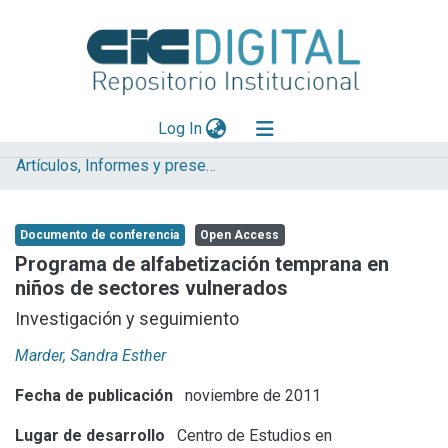
(current)
Log In
Artículos, Informes y presentaciones en Congresos (CEREN)
Explorar
Mas información
Documento de conferencia
Open Access
Aportar material
Programa de alfabetización temprana en
niños de sectores vulnerados
Statistics
Investigación y seguimiento
Marder, Sandra Esther
Fecha de publicación
noviembre de 2011
Lugar de desarrollo
Centro de Estudios en