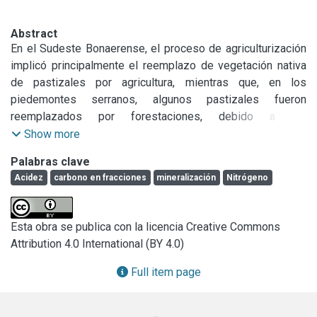
Abstract
En el Sudeste Bonaerense, el proceso de agriculturización 
implicó principalmente el reemplazo de vegetación nativa 
de pastizales por agricultura, mientras que, en los 
piedemontes serranos, algunos pastizales fueron 
reemplazados por forestaciones, debido a las 
restricciones que de estas áreas presentan para la 
Show more
agricultura. Otro cambio implementado, en algunos sitios 
Palabras clave
forestados, fue la reconversión a sistemas silvopastoriles 
Acidez
carbono en fracciones
mineralización
Nitrógeno
(SSP) mediante el raleo de franjas de árboles. El objetivo 
de este trabajo fue estudiar los cambios en algunas 
propiedades edáficas bajo las mismas condiciones 
Esta obra se publica con la licencia Creative Commons
ambientales y tipo de suelo similar, generados por los 
Attribution 4.0 International (BY 4.0)
siguientes cambios en el uso de la tierra: 1) Pastizal 
Natural (PN) a agricultura (AGR) 2) PN a forestación con 
Full item page
pinos (MP) y 3) Franjas raleadas dentro de MP, para 
reconversión a SSP: pastizal secundario (PS).
