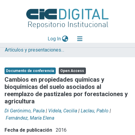
(current)
Log In
Artículos y presentaciones en Congresos
Explorar
Mas información
Documento de conferencia
Open Access
Aportar material
Cambios en propiedades químicas y
bioquímicas del suelo asociados al
Statistics
reemplazo de pastizales por forestaciones y
agricultura
Di Gerónimo, Paula
|
Videla, Cecilia
|
Laclau, Pablo
|
Fernández, María Elena
Fecha de publicación
2016