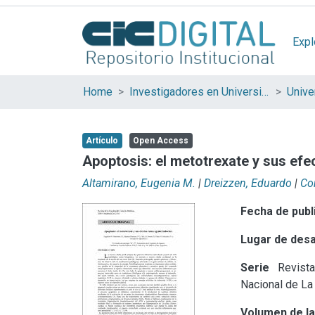
Expl
Home
Investigadores en Universidades Nacionales de la provincia de Buenos Aires
Artículo
Open Access
Apoptosis: el metotrexate y sus ef
Altamirano, Eugenia M.
|
Dreizzen, Eduardo
|
Cor
Fecha de publ
Lugar de desa
Serie
Revista
Nacional de La
Volumen de la