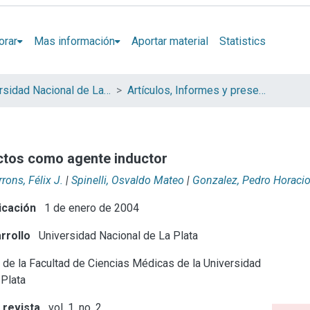
orar
Mas información
Aportar material
Statistics
Universidad Nacional de La Plata (UNLP)
Artículos, Informes y presentaciones en Congresos (UNLP)
ectos como agente inductor
rons, Félix J.
|
Spinelli, Osvaldo Mateo
|
Gonzalez, Pedro Horaci
icación
1 de enero de 2004
rrollo
Universidad Nacional de La Plata
 de la Facultad de Ciencias Médicas de la Universidad
 Plata
 revista
vol. 1, no. 2