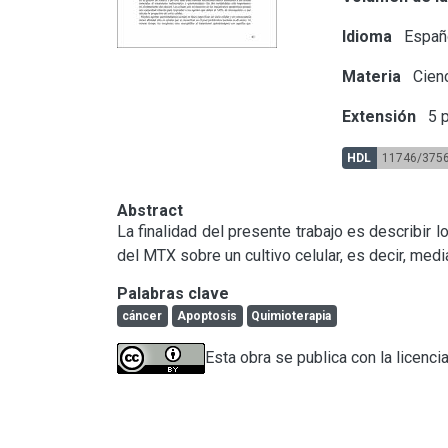
Idioma
Españ
Materia
Cienc
Extensión
5 p
HDL
11746/375
Abstract
La finalidad del presente trabajo es describir 
del MTX sobre un cultivo celular, es decir, media
Palabras clave
cáncer
Apoptosis
Quimioterapia
Esta obra se publica con la licenci