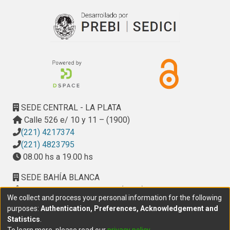
SEDE CENTRAL - LA PLATA
Calle 526 e/ 10 y 11 – (1900)
(221) 4217374
(221) 4823795
08.00 hs a 19.00 hs
SEDE BAHÍA BLANCA
Calle Ciudad de Cali 320 – (8000). Universidad
We collect and process your personal information for the following
Provincial del Sudoeste (UPSO)
purposes:
Authentication, Preferences, Acknowledgement and
(291) 459 2550
, interno 147
Statistics
.
10.00 h a 14.00 h
To learn more, please read our
privacy policy
.