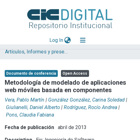
(current)
Log In
Artículos, Informes y presentaciones en Congresos (UNLP)
Explorar
Mas información
Documento de conferencia
Open Access
Aportar material
Metodología de modelado de aplicaciones
web móviles basada en componentes
Statistics
Vera, Pablo Martín
|
González González, Carina Soledad
|
Giulianelli, Daniel Alberto
|
Rodríguez, Rocío Andrea
|
Pons, Claudia Fabiana
Fecha de publicación
abril de 2013
Description
Eje: Ingeniería de Software