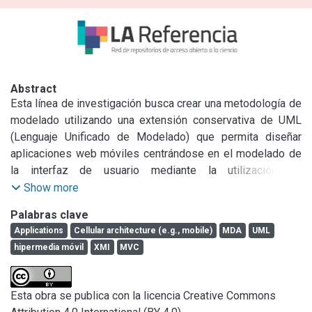
Abstract
Esta línea de investigación busca crear una metodología de 
modelado utilizando una extensión conservativa de UML 
(Lenguaje Unificado de Modelado) que permita diseñar 
aplicaciones web móviles centrándose en el modelado de 
la interfaz de usuario mediante la utilización de 
componente configurables. El objetivo final es la 
Show more
generación automática del código fuente completo de la 
Palabras clave
aplicación. Para lograr tal fin se extienden los diagramas de 
Applications
Cellular architecture (e.g., mobile)
MDA
UML
clases y componentes de UML. El diagrama de clases es 
hipermedia móvil
XMI
MVC
extendido para poder generar la base de datos y sus 
relaciones. El diagrama de componentes es extendido 
mediante valores etiquetados que configuran cada 
Esta obra se publica con la licencia Creative Commons
componente permitiendo especificar su funcionalidad de 