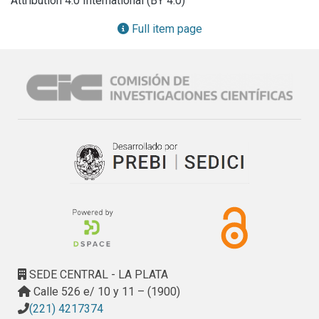
Attribution 4.0 International (BY 4.0)
forma clara y concisa pero a su vez conteniendo toda la 
información necesaria y suficiente para permitir generar una 
Full item page
aplicación completa y funcional. Esta metodología se 
enmarca en el ámbito de MDA (Arquitectura Dirigida por 
Modelos) y plantea una primera transformación de modelo 
a modelo para facilitar la tarea del diseñado, luego una 
segunda transformación de los modelos al código fuente 
para obtener la aplicación completa.
SEDE CENTRAL - LA PLATA
Calle 526 e/ 10 y 11 – (1900)
(221) 4217374