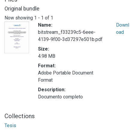
Original bundle
Now showing
1 - 1 of 1
Name:
Downl
bitstream_f33239c5-6eee-
oad
4139-9f00-3d37297e501b.pdf
Size:
4.98 MB
Format:
Adobe Portable Document
Format
Description:
Documento completo
Collections
Tesis