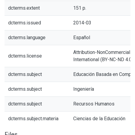
dcterms.extent
151 p.
dcterms.issued
2014-03
dcterms.language
Español
Attribution-NonCommercial-N
dcterms.license
International (BY-NC-ND 4.0)
dcterms.subject
Educación Basada en Compe
dcterms.subject
Ingeniería
dcterms.subject
Recursos Humanos
dcterms.subject.materia
Ciencias de la Educación
Files