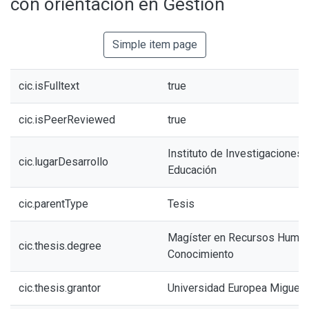
con orientación en Gestión
Simple item page
cic.isFulltext
true
cic.isPeerReviewed
true
Instituto de Investigaciones 
cic.lugarDesarrollo
Educación
cic.parentType
Tesis
Magíster en Recursos Human
cic.thesis.degree
Conocimiento
cic.thesis.grantor
Universidad Europea Miguel 