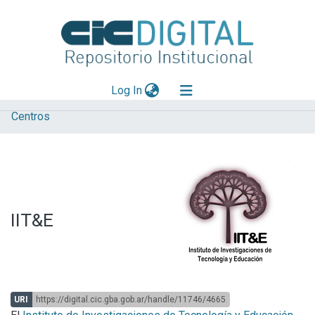
(current)
Log In
Centros
Explorar
Mas información
Aportar material
Statistics
IIT&E
URI
https://digital.cic.gba.gob.ar/handle/11746/4665