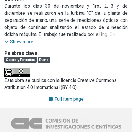
Durante los días 30 de noviembre y 1ro., 2, 3 y de 
diciembre se realiizaron en la turbina "C" de la planta de 
separación de etano, una serie de mediciones ópticas con 
objeto de continuar analizando el estado de alineación 
ddicha máquina. El trabajo fue realizado por el Ing. Garbocci 
y los Dres. Duchowicz, Ranea Sandoval y Tocho.

Show more
En base a la experiencia recogida durante las mediciones 
Palabras clave
anteriores, el método empleado fue ajustado 
Óptica y Fotónica
Etano
convenientemente y los resultados obtenidos pueden 
considerarse aceptables en lo que concierne a errores 
sistemáticos.
Esta obra se publica con la licencia Creative Commons
Attribution 4.0 International (BY 4.0)
Full item page