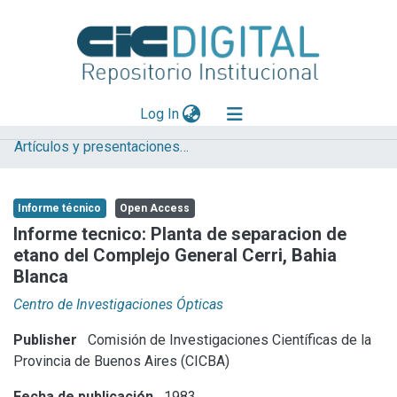
(current)
Log In
Artículos y presentaciones en Congresos
Explorar
Mas información
Informe técnico
Open Access
Aportar material
Informe tecnico: Planta de separacion de
etano del Complejo General Cerri, Bahia
Statistics
Blanca
Centro de Investigaciones Ópticas
Publisher
Comisión de Investigaciones Científicas de la
Provincia de Buenos Aires (CICBA)
Fecha de publicación
1983