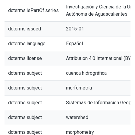
Investigación y Ciencia de la Un
dcterms.isPartOf.series
Autónoma de Aguascalientes
dcterms.issued
2015-01
dcterms.language
Español
dcterms.license
Attribution 4.0 International (BY 4
dcterms.subject
cuenca hidrográfica
dcterms.subject
morfometría
dcterms.subject
Sistemas de Información Geográ
dcterms.subject
watershed
dcterms.subject
morphometry