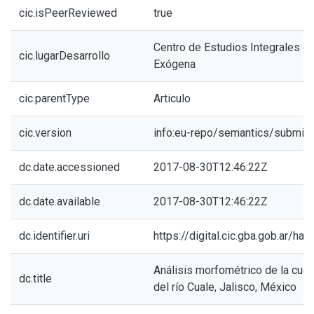
cic.isPeerReviewed
true
Centro de Estudios Integrales d
cic.lugarDesarrollo
Exógena
cic.parentType
Articulo
cic.version
info:eu-repo/semantics/submitt
dc.date.accessioned
2017-08-30T12:46:22Z
dc.date.available
2017-08-30T12:46:22Z
dc.identifier.uri
https://digital.cic.gba.gob.ar/h
Análisis morfométrico de la cuen
dc.title
del río Cuale, Jalisco, México