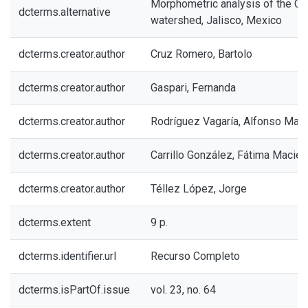
Morphometric analysis of the Cua
dcterms.alternative
watershed, Jalisco, Mexico
dcterms.creator.author
Cruz Romero, Bartolo
dcterms.creator.author
Gaspari, Fernanda
dcterms.creator.author
Rodríguez Vagaría, Alfonso Mart
dcterms.creator.author
Carrillo González, Fátima Maciel
dcterms.creator.author
Téllez López, Jorge
dcterms.extent
9 p.
dcterms.identifier.url
Recurso Completo
dcterms.isPartOf.issue
vol. 23, no. 64