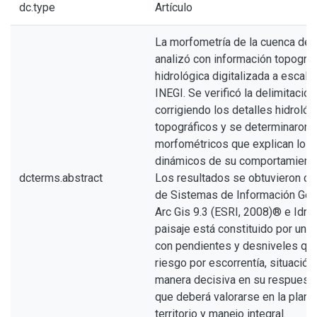
dc.type
Artículo
La morfometría de la cuenca del 
analizó con información topográf
hidrológica digitalizada a escala
INEGI. Se verificó la delimitació
corrigiendo los detalles hidrológ
topográficos y se determinaron 
morfométricos que explican los
dinámicos de su comportamiento
dcterms.abstract
Los resultados se obtuvieron c
de Sistemas de Información Geog
Arc Gis 9.3 (ESRI, 2008)® e Idris
paisaje está constituido por un 
con pendientes y desniveles que
riesgo por escorrentía, situación
manera decisiva en su respuesta
que deberá valorarse en la planif
territorio y manejo integral.