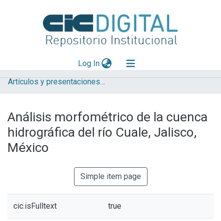
(current)
Log In
Artículos y presentaciones en Congresos
Explorar
Mas información
Análisis morfométrico de la cuenca
Aportar material
hidrográfica del río Cuale, Jalisco,
Statistics
México
Simple item page
cic.isFulltext
true