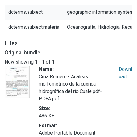
dcterms.subject
geographic information systems
dcterms.subject.materia
Oceanografía, Hidrología, Recur
Files
Original bundle
Now showing
1 - 1 of 1
Name:
Downl
Cruz Romero - Análisis
oad
morfométrico de la cuenca
hidrográfica del río Cuale.pdf-
PDFA.pdf
Size:
486 KB
Format:
Adobe Portable Document