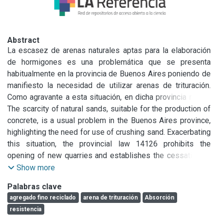
Abstract
La escasez de arenas naturales aptas para la elaboración 
de hormigones es una problemática que se presenta 
habitualmente en la provincia de Buenos Aires poniendo de 
manifiesto la necesidad de utilizar arenas de trituración. 
Como agravante a esta situación, en dicha provincia rige la 
Ley 14126 que prohíbe la apertura de nuevas canteras y 
The scarcity of natural sands, suitable for the production of 
establece el cese de explotación de las existentes en el 
concrete, is a usual problem in the Buenos Aires province, 
partido de Tandil.

highlighting the need for use of crushing sand. Exacerbating 
Frente a estos hechos, la utilización de agregados 
this situation, the provincial law 14126 prohibits the 
reciclados provenientes de la trituración de hormigones 
opening of new quarries and establishes the cessation of 
que culminaron su vida en servicio se presenta como una 
operation for those existing in the zone of Tandil. In these 
Show more
alternativa sustentable y económica. Los agregados 
circumstances, the use of recycled aggregates from 
Palabras clave
reciclados presentan como característica distintiva, frente a 
crushing concretes which completed their service life is 
agregado fino reciclado
arena de trituración
Absorción
los agregados naturales, que pueden estar constituidos por 
presented as a sustainable economic alternative.

resistencia
agregado natural y mortero en proporciones variables. 
Recycled aggregates have as a distinctive feature 