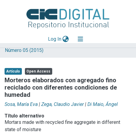
(current)
Log In
Número 05 (2015)
Explorar
Mas información
Artículo
Open Access
Aportar material
Morteros elaborados con agregado fino
reciclado con diferentes condiciones de
Statistics
humedad
Sosa, María Eva
|
Zega, Claudio Javier
|
Di Maio, Ángel
Título alternativo
Mortars made with recycled fine aggregate in different
state of moisture