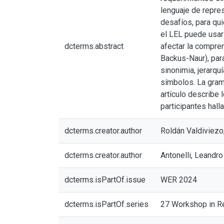
lenguaje de repres
desafíos, para qu
el LEL puede usar
dcterms.abstract
afectar la compre
Backus-Naur), para
sinonimia, jerarqu
símbolos. La gramá
artículo describe 
participantes hall
dcterms.creator.author
Roldán Valdiviezo
dcterms.creator.author
Antonelli, Leandro
dcterms.isPartOf.issue
WER 2024
dcterms.isPartOf.series
27 Workshop in Re