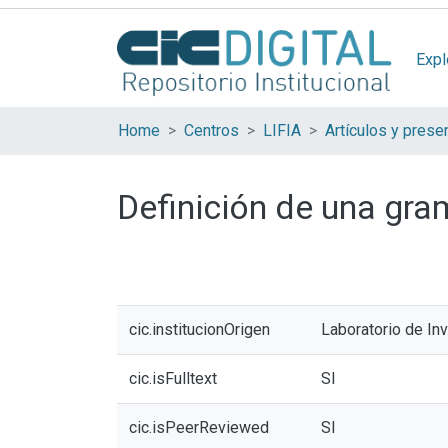
Expl
Home
Centros
LIFIA
Definición de una gra
cic.institucionOrigen
Laboratorio de In
cic.isFulltext
SI
cic.isPeerReviewed
SI