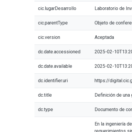
cic.lugarDesarrollo
Laboratorio de In
cic.parentType
Objeto de confere
cic.version
Aceptada
dc.date.accessioned
2025-02-10T13:2
dc.date.available
2025-02-10T13:2
dc.identifier.uri
https://digital.c
dc.title
Definición de una
dc.type
Documento de con
En la ingeniería d
requerimientos si