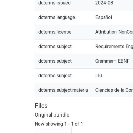
dcterms.issued
2024-08
dcterms.language
Español
dcterms.license
Attribution-NonCo
dcterms.subject
Requirements Eng
dcterms.subject
Grammar– EBNF
dcterms.subject
LEL
dcterms.subject.materia
Ciencias de la Co
Files
Original bundle
Now showing
1 - 1 of 1