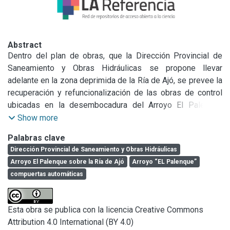
Abstract
Dentro del plan de obras, que la Dirección Provincial de 
Saneamiento y Obras Hidráulicas se propone llevar 
adelante en la zona deprimida de la Ría de Ajó, se prevee la 
recuperación y refuncionalización de las obras de control 
ubicadas en la desembocadura del Arroyo El Palenque 
sobre la Ría de Ajó.

Show more
Palabras clave
La Obra Control de compuertas automáticas, a que aquí se 
Dirección Provincial de Saneamiento y Obras Hidráulicas
hace referencia, tiene aproximadamente 100 años y se ha 
Arroyo El Palenque sobre la Ría de Ajó
Arroyo “EL Palenque”
mantenido en servicio por más de 70 años, demostrando la 
compuertas automáticas
calidad de su construcción y la acertada elección de sus 
materiales componentes, esta situación y analizado su 
estado actual permitió elaborar un proyecto que, 
Esta obra se publica con la licencia Creative Commons
basándose en sus planos originales, permita, a partir de la 
Attribution 4.0 International (BY 4.0)
infraestructura existente, la reconstrucción de este sistema 