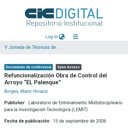
(current)
Log In
V Jornada de Técnicas de Restauración y Conservación del Patrimonio
Explorar
Mas información
Documento de conferencia
Open Access
Aportar material
Refuncionalización Obra de Control del
Arroyo “EL Palenque”
Statistics
Borges, Mario Horacio
Publisher
Laboratorio de Entrenamiento Multidisciplinario
para la Investigación Tecnológica (LEMIT)
Fecha de publicación
15 de septiembre de 2006