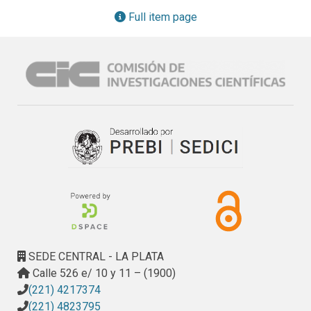
de cierre, devolviéndole la funcionalidad original, es decir 
Full item page
retener las aguas de lluvia con el fin de conservar los 
niveles normales de los cañadones, permitiendo así la 
disponibilidad de agua potable para la cría de animales, 
regulando las condiciones de escurrimiento de los arroyos 
y canales, permitiendo sólo la evacuación de los excesos.
SEDE CENTRAL - LA PLATA
Calle 526 e/ 10 y 11 – (1900)
(221) 4217374
(221) 4823795