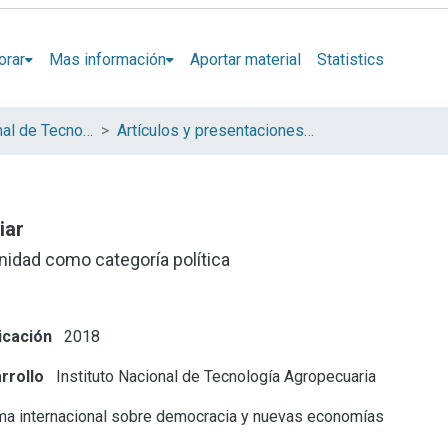
orar
Mas información
Aportar material
Statistics
Instituto Nacional de Tecnología Agropecuaria (INTA)
Artículos y presentaciones en Congresos
iar
rnidad como categoría política
icación
2018
rrollo
Instituto Nacional de Tecnología Agropecuaria
a internacional sobre democracia y nuevas economías