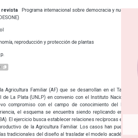
 revista
Programa internacional sobre democracia y nuevas
IDESONE)
ol
omía, reproducción y protección de plantas
p.
9
a Agricultura Familiar (AF) que se desarrollan en el Taller de 
l de La Plata (UNLP) en convenio con el Instituto Nacional de 
uevo compromiso con el campo de conocimiento del Diseño 
periencia, el esquema se encuentra siendo replicando en otras 
 El ejercicio busca establecer relaciones recíprocas entre el 
roductivo de la Agricultura Familiar. Los casos han puesto en 
as tradicionales del diseño al trasladar el modelo académico a 