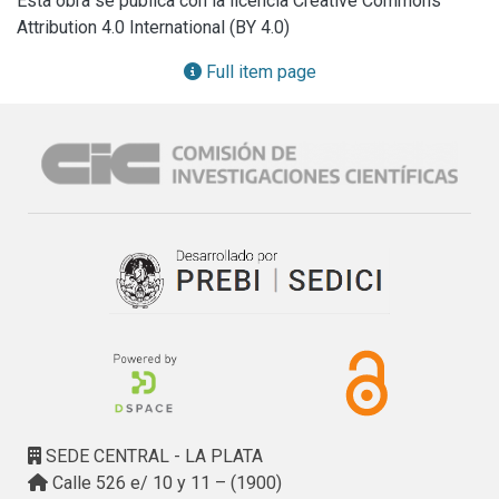
Esta obra se publica con la licencia Creative Commons
de la finitud de los recursos naturales de que dispone la 
Attribution 4.0 International (BY 4.0)
ciudad para su desarrollo; para ello es preciso analizar la 
capacidad de carga del área, considerando además, los 
Full item page
usos urbanos y actividades en función de la misma. Este 
proyecto reconoce el impacto ambiental que toda 
intervención humana provoca en el territorio, es decir que 
modifica la relación entre sociedad y naturaleza y 
contempla la necesidad de mantener la biodiversidad pues 
tiene implicancias económicas, sociales y naturales y 
conservarla puede ser, dentro de una política cultural del 
Estado, un eje para montar proyectos culturales que 
rescaten aspectos integrados de la relación sociedad- 
naturaleza. En la Gestión Cultural hay dos tipos de 
actividades importantes para la evolución del paisaje: el por 
qué del estado actual y las posibilidades de futuro.
SEDE CENTRAL - LA PLATA
Calle 526 e/ 10 y 11 – (1900)