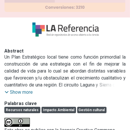
Abstract
Un Plan Estratégico local tiene como función primordial la 
construcción de una estrategia con el fin de mejorar la 
calidad de vida para lo cual se abordan distintas variables 
que favorecen y/u obstaculizan el crecimiento cualitativo y 
cuantitativo de una región. El circuito Laguna y Sierra de los 
Padres constituye uno de los recursos naturales de mayor 
Show more
interés para Mar del Plata, en tanto recurso natural 
Palabras clave
potencialmente apto para el turismo cultural y natural. Se 
Recursos naturales
Impacto Ambiental
Gestión cultural
ubica al oeste del centro urbano, y se encuentra dentro del 
cordón frutihortícola. Es necesario para una reconsideración 
ambiental del planeamiento urbano, considerar el análisis 