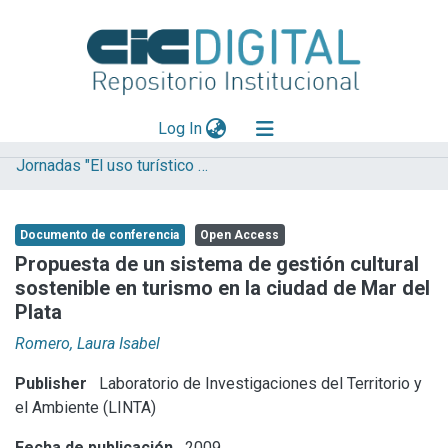
(current)
Log In
Jornadas "El uso turístico del patrimonio como recurso para el desarrollo local"
Explorar
Mas información
Documento de conferencia
Open Access
Aportar material
Propuesta de un sistema de gestión cultural
sostenible en turismo en la ciudad de Mar del
Statistics
Plata
Romero, Laura Isabel
Publisher
Laboratorio de Investigaciones del Territorio y
el Ambiente (LINTA)
Fecha de publicación
2009