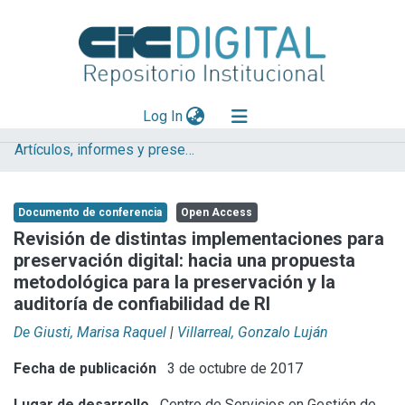
(current)
Log In
Artículos, informes y presentaciones en Congresos CESGI
Explorar
Mas información
Documento de conferencia
Open Access
Aportar material
Revisión de distintas implementaciones para
preservación digital: hacia una propuesta
Statistics
metodológica para la preservación y la
auditoría de confiabilidad de RI
De Giusti, Marisa Raquel
|
Villarreal, Gonzalo Luján
Fecha de publicación
3 de octubre de 2017
Lugar de desarrollo
Centro de Servicios en Gestión de