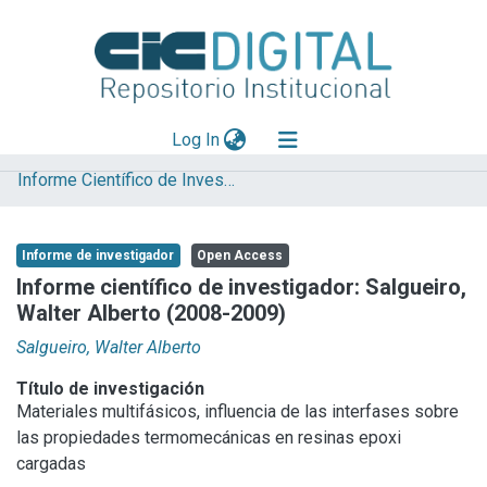
(current)
Log In
Informe Científico de Investigador
Explorar
Mas información
Informe de investigador
Open Access
Aportar material
Informe científico de investigador: Salgueiro,
Walter Alberto (2008-2009)
Statistics
Salgueiro, Walter Alberto
Título de investigación
Materiales multifásicos, influencia de las interfases sobre
las propiedades termomecánicas en resinas epoxi
cargadas