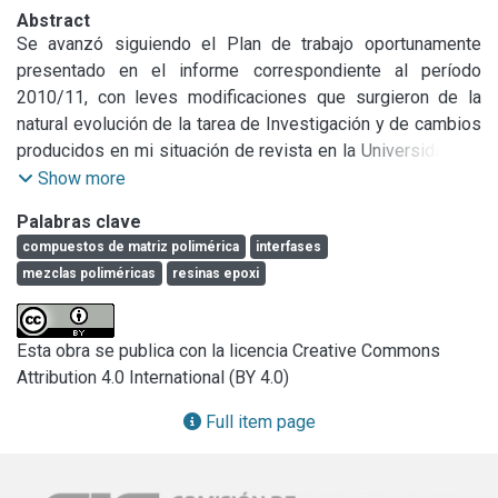
Abstract
Se avanzó siguiendo el Plan de trabajo oportunamente 
presentado en el informe correspondiente al período 
2010/11, con leves modificaciones que surgieron de la 
natural evolución de la tarea de Investigación y de cambios 
producidos en mi situación de revista en la Universidad. En 
efecto a partir de octubre de 2013 fui ascendido a Profesor 
Show more
Asociado Interino como extensión de mi cargo de Profesor 
Palabras clave
Adjunto Ordinario Dedicación Exclusiva (por concurso) y me 
compuestos de matriz polimérica
interfases
encuentro en espera de la evaluación dentro del marco de 
mezclas poliméricas
resinas epoxi
Carrera Académica recientemente instaurada en nuestra 
Universidad. Por otra parte a partir de abril de 2013 he 
asumido como Director responsable de un nuevo Grupo de 
Esta obra se publica con la licencia Creative Commons
investigación en el ámbito de IFIMAT, cuya propuesta y 
Attribution 4.0 International (BY 4.0)
formación se originó en mi iniciativa y antecedentes con 
apoyatura de quienes me secundaron para la integración 
Full item page
del mismo. Este es el primer Grupo que se forma por sobre 
los tres iniciales que dieron lugar al Instituto a finales de la 
década del 80. En el Instituto se considera este hecho 