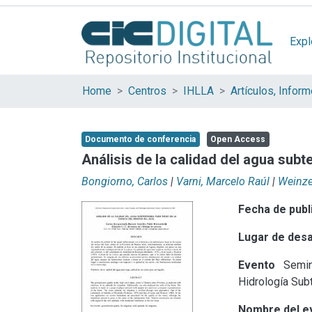
Expl
Home
Centros
IHLLA
Documento de conferencia
Open Access
Análisis de la calidad del agua subt
Bongiorno, Carlos
|
Varni, Marcelo Raúl
|
Weinzet
Fecha de publ
Lugar de desa
Evento
Semin
Hidrología Sub
Nombre del e