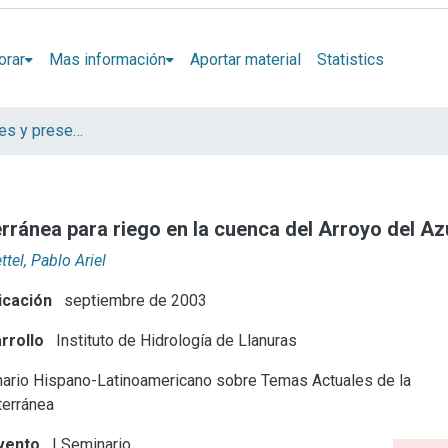
orar
Mas información
Aportar material
Statistics
Artículos, Informes y presentaciones en Congresos IHLLA
erránea para riego en la cuenca del Arroyo del Az
tel, Pablo Ariel
icación
septiembre de 2003
rrollo
Instituto de Hidrología de Llanuras
ario Hispano-Latinoamericano sobre Temas Actuales de la
terránea
vento
I Seminario