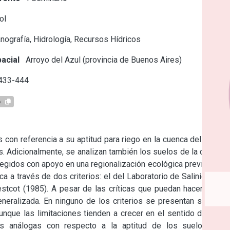
ol
ografía, Hidrología, Recursos Hídricos
acial
Arroyo del Azul (provincia de Buenos Aires)
 433-444
6
 con referencia a su aptitud para riego en la cuenca del arroyo 
s. Adicionalmente, se analizan también los suelos de la cuenca. 
legidos con apoyo en una regionalización ecológica previa de la 
ca a través de dos criterios: el del Laboratorio de Salinidad de 
stcot (1985). A pesar de las críticas que puedan hacerse del 
eneralizada. En ninguno de los criterios se presentan severas 
unque las limitaciones tienden a crecer en el sentido del flujo 
s análogas con respecto a la aptitud de los suelos, con 