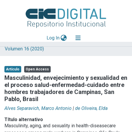
(current)
Log In
Volumen 16 (2020)
Explorar
Mas información
Artículo
Open Access
Aportar material
Masculinidad, envejecimiento y sexualidad en
el proceso salud-enfermedad-cuidado entre
Statistics
hombres trabajadores de Campinas, San
Pablo, Brasil
Alves Separavich, Marco Antonio
|
de Oliveira, Elda
Título alternativo
Masculinity, aging, and sexuality in health-diseasecare