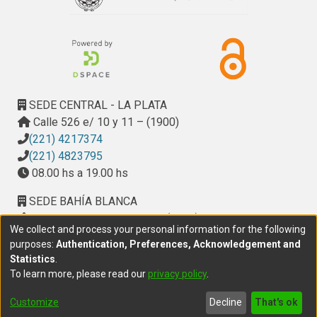
SEDE CENTRAL - LA PLATA
Calle 526 e/ 10 y 11 – (1900)
(221) 4217374
(221) 4823795
08.00 hs a 19.00 hs
SEDE BAHÍA BLANCA
Calle Ciudad de Cali 320 – (8000). Universidad
We collect and process your personal information for the following
Provincial del Sudoeste (UPSO)
purposes:
Authentication, Preferences, Acknowledgement and
(291) 459 2550
, interno 147
Statistics
.
10.00 h a 14.00 h
To learn more, please read our
privacy policy
.
delegacion.bahia@cic.gba.gob.ar
Customize
Decline
That's ok