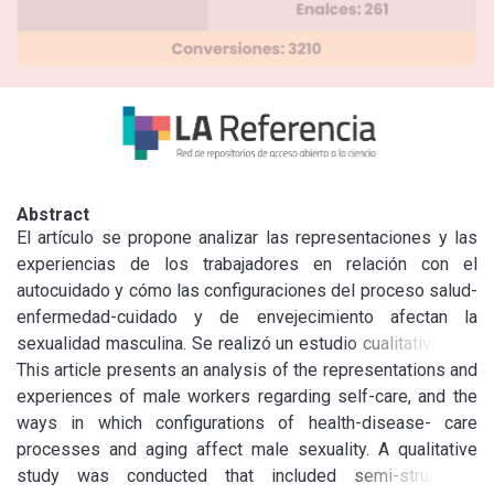
Abstract
El artículo se propone analizar las representaciones y las 
experiencias de los trabajadores en relación con el 
autocuidado y cómo las configuraciones del proceso salud-
enfermedad-cuidado y de envejecimiento afectan la 
sexualidad masculina. Se realizó un estudio cualitativo, con 
entrevistas semiestructuradas a quince hombres de un 
This article presents an analysis of the representations and 
barrio popular en la ciudad de Campinas, San Pablo, Brasil, 
experiences of male workers regarding self-care, and the 
con una media de 56 años, con alguna enfermedad crónica, 
ways in which configurations of health-disease- care 
y la mayoría tenía educación primaria incompleta. Del 
processes and aging affect male sexuality. A qualitative 
análisis surgieron dos temas: por un lado, que las 
study was conducted that included semi-structured 