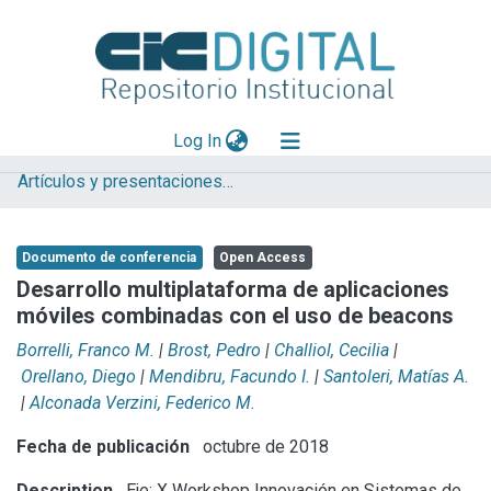
(current)
Log In
Artículos y presentaciones en Congresos LIFIA
Explorar
Mas información
Documento de conferencia
Open Access
Aportar material
Desarrollo multiplataforma de aplicaciones
móviles combinadas con el uso de beacons
Statistics
Borrelli, Franco M.
|
Brost, Pedro
|
Challiol, Cecilia
|
Orellano, Diego
|
Mendibru, Facundo I.
|
Santoleri, Matías A.
|
Alconada Verzini, Federico M.
Fecha de publicación
octubre de 2018
Description
Eje: X Workshop Innovación en Sistemas de