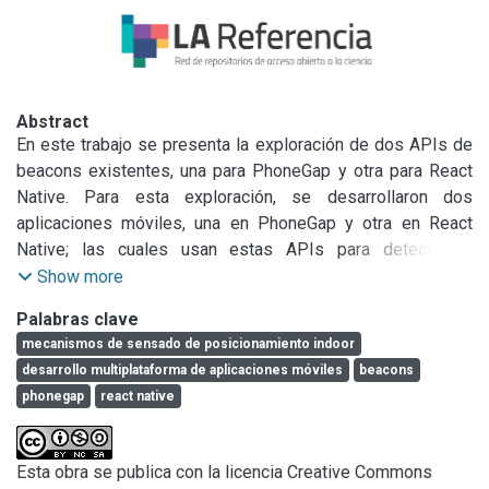
Abstract
En este trabajo se presenta la exploración de dos APIs de 
beacons existentes, una para PhoneGap y otra para React 
Native. Para esta exploración, se desarrollaron dos 
aplicaciones móviles, una en PhoneGap y otra en React 
Native; las cuales usan estas APIs para detectar la 
proximidad a los beacons, al entrar en la proximidad de un 
Show more
beacon, se brinda en pantalla la información del mismo. Se 
Palabras clave
detallan distintas características de estas aplicaciones 
mecanismos de sensado de posicionamiento indoor
desarrolladas, haciendo hincapié en el análisis comparativo 
desarrollo multiplataforma de aplicaciones móviles
beacons
de estos desarrollos respecto a lo que provee cada API. 
phonegap
react native
Además, el trabajo presenta un espacio de discusión para 
analizar las lecciones aprendidas en la exploración 
realizada, en pos de contribuir a la temática relacionada al 
Esta obra se publica con la licencia Creative Commons
desarrollo de tipo de aplicaciones.