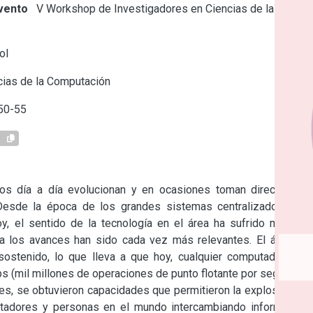
vento
V Workshop de Investigadores en Ciencias de la
ol
ias de la Computación
50-55
1
os día a día evolucionan y en ocasiones toman direcciones 
 Desde la época de los grandes sistemas centralizados tipo 
, el sentido de la tecnología en el área ha sufrido muchos 
a los avances han sido cada vez más relevantes. El área de 
ostenido, lo que lleva a que hoy, cualquier computadora de 
s (mil millones de operaciones de punto flotante por segundo). 
es, se obtuvieron capacidades que permitieron la explosión de 
putadores y personas en el mundo intercambiando información 