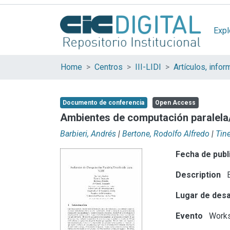
Expl
Home
Centros
III-LIDI
Documento de conferencia
Open Access
Ambientes de computación paralela
Barbieri, Andrés
|
Bertone, Rodolfo Alfredo
|
Tin
Fecha de publ
Description
E
Lugar de desa
Evento
Works