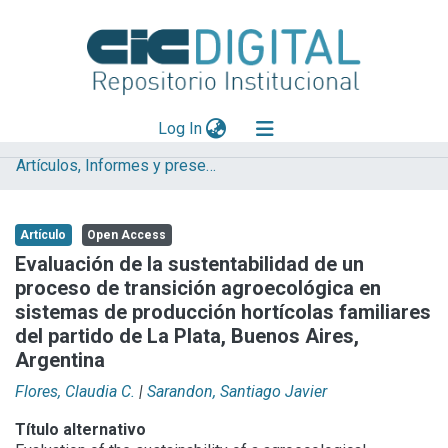
(current)
Log In
Artículos, Informes y presentaciones en Congresos (UNLP)
Explorar
Mas información
Artículo
Open Access
Aportar material
Evaluación de la sustentabilidad de un
proceso de transición agroecológica en
Statistics
sistemas de producción hortícolas familiares
del partido de La Plata, Buenos Aires,
Argentina
Flores, Claudia C.
|
Sarandon, Santiago Javier
Título alternativo