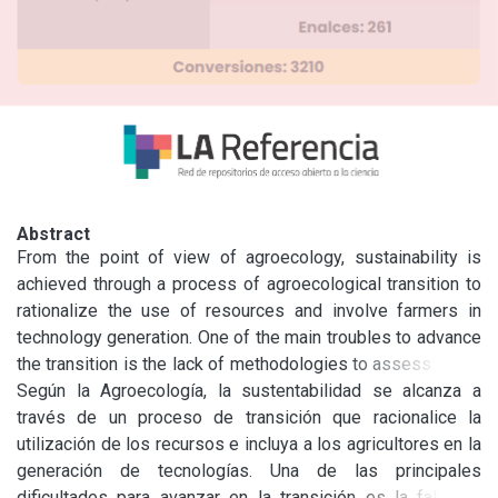
Abstract
From the point of view of agroecology, sustainability is 
achieved through a process of agroecological transition to 
rationalize the use of resources and involve farmers in 
technology generation. One of the main troubles to advance 
the transition is the lack of methodologies to assess these 
processes. The aim of this work was to evaluate, through 
Según la Agroecología, la sustentabilidad se alcanza a 
the use of indicators developed specifically for this target, 
través de un proceso de transición que racionalice la 
the changes in the sustainability of an agro-ecological 
utilización de los recursos e incluya a los agricultores en la 
conversion experience with a group of horticultural farmers 
generación de tecnologías. Una de las principales 
in La Plata, Argentina, during the first three years of the 
dificultades para avanzar en la transición es la falta de 