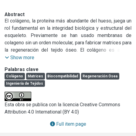
Abstract
El colágeno, la proteína más abundante del hueso, juega un 
rol fundamental en la integridad biológica y estructural del 
esqueleto. Previamente se han usado membranas de 
colageno sin un orden molecular, para fabricar matrices para 
la regeneración del tejido óseo. El colágeno es así un 
candidato natural para mejorar o reemplazar tejidos u 
Show more
órganos dañados. El objetivo del presente trabajo es 
Palabras clave
caracterizar matrices de colágeno ordenado o no (con una 
Colágeno
Matrices
Biocompatibilidad
Regeneración Ósea
distribución al azar) y estudiar su biocompatiblidad con 
Ingeniería de Tejidos
células óseas en cultivo. Se estilizó colágeno extraído del 
tendón de Aquiles bovino, nativo, obtenido en nuestro 
laboratorio con un grado de pureza de un 98% [Ruderman et 
Esta obra se publica con la licencia Creative Commons
al., 2007]. Se fabricaron matrices de colágeno no ordenado 
Attribution 4.0 International (BY 4.0)
y de colágeno ordenado según patentes. Las 
características de la superficie de membranas fueron 
Full item page
observadas por SEM y microscopia óptica (coloración de 