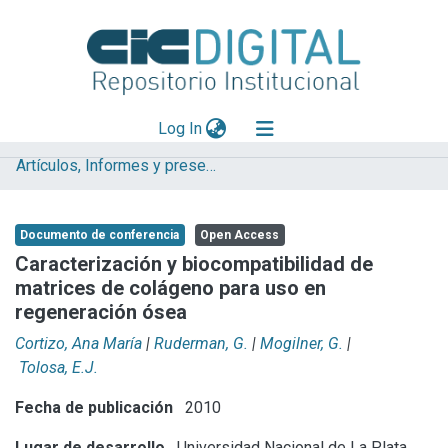
(current)
Log In
Artículos, Informes y presentaciones en Congresos (UNLP)
Explorar
Mas información
Documento de conferencia
Open Access
Aportar material
Caracterización y biocompatibilidad de
matrices de colágeno para uso en
Statistics
regeneración ósea
Cortizo, Ana María
|
Ruderman, G.
|
Mogilner, G.
|
Tolosa, E.J.
Fecha de publicación
2010
Lugar de desarrollo
Universidad Nacional de La Plata